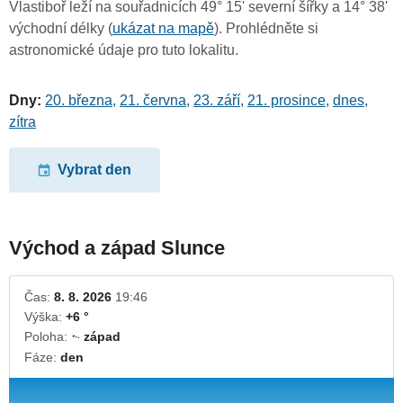
Vlastiboř leží na souřadnicích 49° 15' severní šířky a 14° 38'
východní délky (
ukázat na mapě
). Prohlédněte si
astronomické údaje pro tuto lokalitu.
Dny:
20. března
,
21. června
,
23. září
,
21. prosince
,
dnes
,
zítra
Vybrat den
Východ a západ Slunce
Čas:
8. 8. 2026
19:46
Výška:
+6 °
Poloha:
západ
↓
Fáze:
den