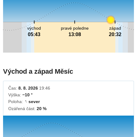
východ
pravé poledne
západ
05:43
13:08
20:32
Východ a západ Měsíc
Čas:
8. 8. 2026
19:46
Výška:
−10 °
Poloha:
sever
↓
Ozářená část:
20 %