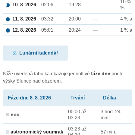
10 % a
10. 8. 2026
02:06
19:28
—
%
11. 8. 2026
03:32
20:00
—
4 % až
12. 8. 2026
05:01
20:24
—
1 % až
Lunární kalendář
Níže uvedená tabulka ukazuje jednotlivé
fáze dne
podle
výšky Slunce nad obzorem.
Fáze dne 8. 8. 2026
Trvání
Délka
00:00 až
3 hod. 24
noc
03:23
min.
03:23 až
astronomický soumrak
57 min.
04:20