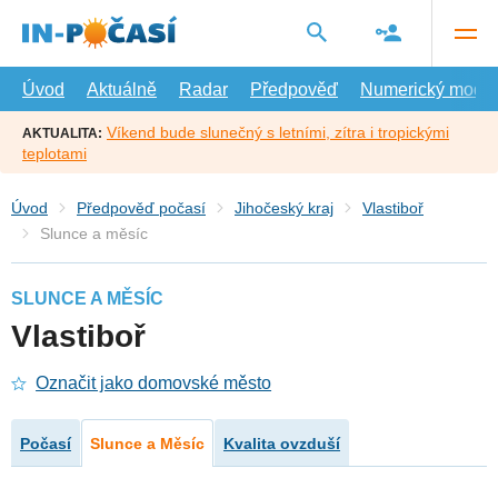
Přejít
na
hlavní
obsah
Úvod
Aktuálně
Radar
Předpověď
Numerický model
Víkend bude slunečný s letními, zítra i tropickými
AKTUALITA:
teplotami
Úvod
Předpověď počasí
Jihočeský kraj
Vlastiboř
Slunce a měsíc
SLUNCE A MĚSÍC
Vlastiboř
Označit jako domovské město
Počasí
Slunce a Měsíc
Kvalita ovzduší