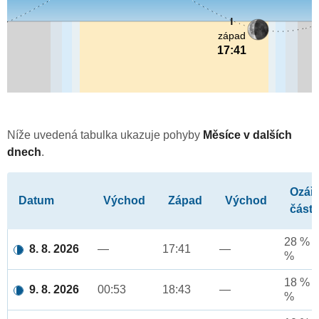
západ
17:41
Níže uvedená tabulka ukazuje pohyby
Měsíce v dalších
dnech
.
Ozář
Datum
Východ
Západ
Východ
část
28 % a
8. 8. 2026
—
17:41
—
%
18 % a
9. 8. 2026
00:53
18:43
—
%