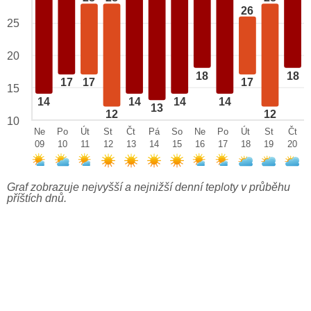
26
25
20
18
18
17
17
17
15
14
14
14
14
13
12
12
10
Ne
Po
Út
St
Čt
Pá
So
Ne
Po
Út
St
Čt
09
10
11
12
13
14
15
16
17
18
19
20
Graf zobrazuje nejvyšší a nejnižší denní teploty v průběhu
příštích dnů.