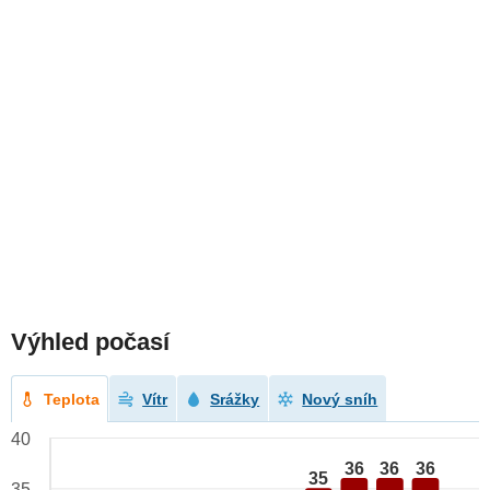
Výhled počasí
Teplota
Vítr
Srážky
Nový sníh
40
36
36
36
35
35