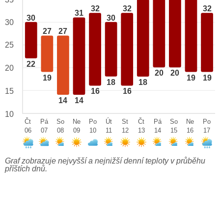
32
32
32
31
30
30
30
27
27
25
22
20
20
20
19
19
19
18
18
15
16
16
14
14
10
Čt
Pá
So
Ne
Po
Út
St
Čt
Pá
So
Ne
Po
06
07
08
09
10
11
12
13
14
15
16
17
Graf zobrazuje nejvyšší a nejnižší denní teploty v průběhu
příštích dnů.