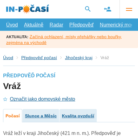
Přejít
na
hlavní
obsah
Úvod
Aktuálně
Radar
Předpověď
Numerický model
Začíná ochlazení, místy přeháňky nebo bouřky,
AKTUALITA:
zejména na východě
Úvod
Předpověď počasí
Jihočeský kraj
Vráž
PŘEDPOVĚĎ POČASÍ
Vráž
Označit jako domovské město
Počasí
Slunce a Měsíc
Kvalita ovzduší
Vráž leží v kraji Jihočeský (421 m n. m.). Předpověď je