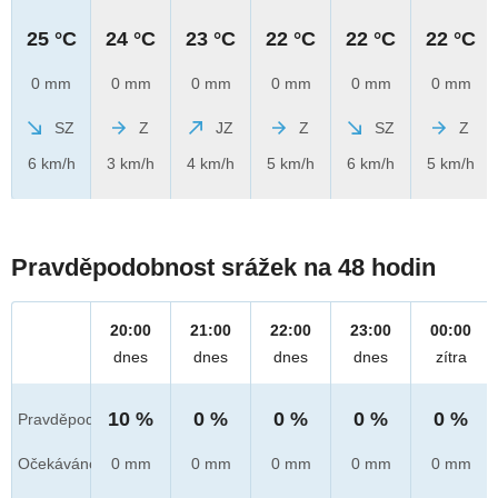
25 °C
24 °C
23 °C
22 °C
22 °C
22 °C
0 mm
0 mm
0 mm
0 mm
0 mm
0 mm
SZ
Z
JZ
Z
SZ
Z
6 km/h
3 km/h
4 km/h
5 km/h
6 km/h
5 km/h
Pravděpodobnost srážek na 48 hodin
20:00
21:00
22:00
23:00
00:00
dnes
dnes
dnes
dnes
zítra
10 %
0 %
0 %
0 %
0 %
Pravděpod.
Očekáváno
0 mm
0 mm
0 mm
0 mm
0 mm