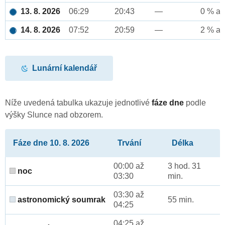
13. 8. 2026
06:29
20:43
—
0 % až
14. 8. 2026
07:52
20:59
—
2 % až
Lunární kalendář
Níže uvedená tabulka ukazuje jednotlivé
fáze dne
podle
výšky Slunce nad obzorem.
Fáze dne 10. 8. 2026
Trvání
Délka
00:00 až
3 hod. 31
noc
03:30
min.
03:30 až
astronomický soumrak
55 min.
04:25
04:25 až