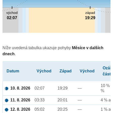
východ
západ
02:07
19:29
Níže uvedená tabulka ukazuje pohyby
Měsíce v dalších
dnech
.
Ozář
Datum
Východ
Západ
Východ
část
10 % a
10. 8. 2026
02:07
19:29
—
%
11. 8. 2026
03:33
20:01
—
4 % až
12. 8. 2026
05:02
20:25
—
1 % až