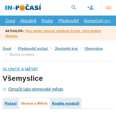
Přejít
na
hlavní
obsah
Úvod
Aktuálně
Radar
Předpověď
Numerický model
Vlnu veder přeruší studená fronta, zítra teploty
AKTUALITA:
klesnou
Úvod
Předpověď počasí
Jihočeský kraj
Všemyslice
Slunce a měsíc
SLUNCE A MĚSÍC
Všemyslice
Označit jako domovské město
Počasí
Slunce a Měsíc
Kvalita ovzduší