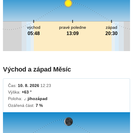
východ
pravé poledne
západ
05:48
13:09
20:30
Východ a západ Měsíc
Čas:
10. 8. 2026
12:23
Výška:
+63 °
Poloha:
jihozápad
↓
Ozářená část:
7 %