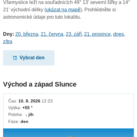
Všemyslice leží na souřadnicích 49° 13' severní šířky a 14°
21' východní délky (
ukázat na mapě
). Prohlédněte si
astronomické údaje pro tuto lokalitu.
Dny:
20. března
,
21. června
,
23. září
,
21. prosince
,
dnes
,
zítra
Vybrat den
Východ a západ Slunce
Čas:
10. 8. 2026
12:23
Výška:
+55 °
Poloha:
jih
↓
Fáze:
den