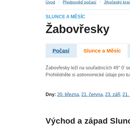
Úvod
Předpověď počasí
Jihočeský kraj
SLUNCE A MĚSÍC
Žabovřesky
Počasí
Slunce a Měsíc
Žabovřesky leží na souřadnicích 49° 0' se
Prohlédněte si astronomické údaje pro tut
Dny:
20. března
,
21. června
,
23. září
,
21.
Východ a západ Slun