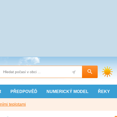
R
PŘEDPOVĚĎ
NUMERICKÝ
MODEL
ŘEKY
ními teplotami