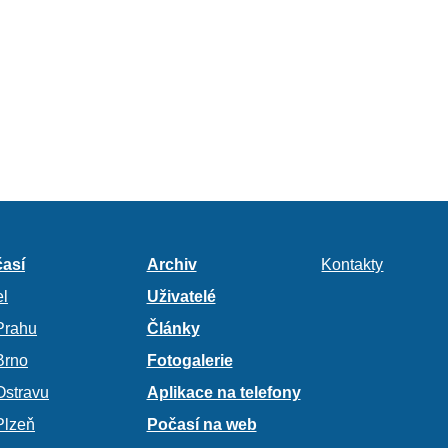
así
Archiv
Kontakty
l
Uživatelé
Prahu
Články
Brno
Fotogalerie
Ostravu
Aplikace na telefony
Plzeň
Počasí na web