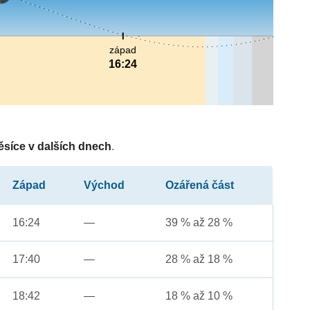
západ
16:24
ěsíce v dalších dnech
.
Západ
Východ
Ozářená část
16:24
—
39 % až 28 %
17:40
—
28 % až 18 %
18:42
—
18 % až 10 %