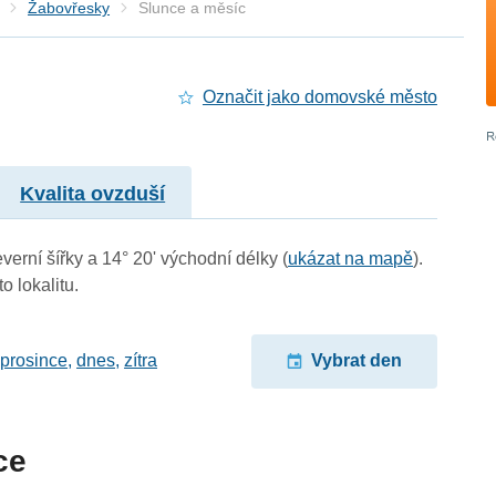
Žabovřesky
Slunce a měsíc
Označit jako domovské město
Kvalita ovzduší
verní šířky a 14° 20' východní délky (
ukázat na mapě
).
o lokalitu.
 prosince
,
dnes
,
zítra
Vybrat den
ce