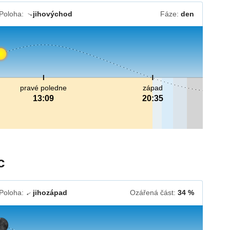
Poloha:
jihovýchod
Fáze:
den
↓
pravé poledne
západ
13:09
20:35
c
Poloha:
jihozápad
Ozářená část:
34 %
↓