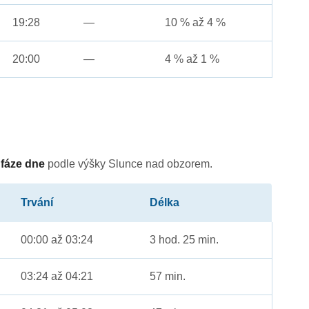
19:28
—
10 % až 4 %
20:00
—
4 % až 1 %
é
fáze dne
podle výšky Slunce nad obzorem.
Trvání
Délka
00:00 až 03:24
3 hod. 25 min.
03:24 až 04:21
57 min.