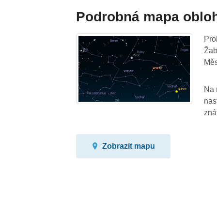
Podrobná mapa oblo
Pro
Žab
Měs
Na 
nas
zná
Zobrazit mapu