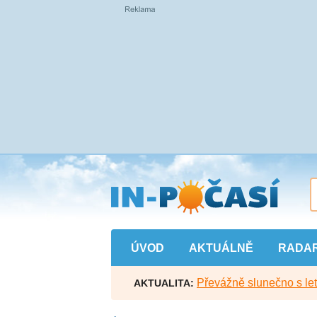
Přejít
na
hlavní
obsah
ÚVOD
AKTUÁLNĚ
RADA
Převážně slunečno s let
AKTUALITA: