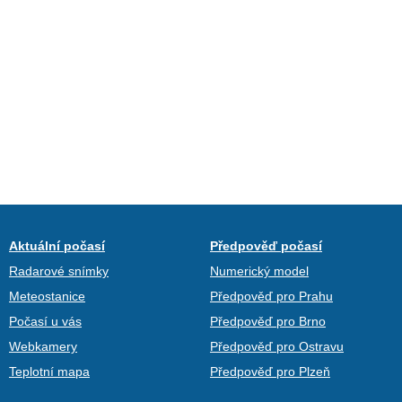
Aktuální počasí
Předpověď počasí
Radarové snímky
Numerický model
Meteostanice
Předpověď pro Prahu
Počasí u vás
Předpověď pro Brno
Webkamery
Předpověď pro Ostravu
Teplotní mapa
Předpověď pro Plzeň