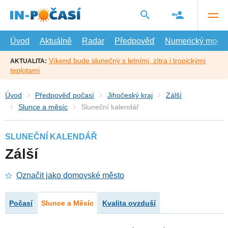
Přejít
na
hlavní
obsah
Úvod
Aktuálně
Radar
Předpověď
Numerický model
Víkend bude slunečný s letními, zítra i tropickými
AKTUALITA:
teplotami
Úvod
Předpověď počasí
Jihočeský kraj
Zálší
Slunce a měsíc
Sluneční kalendář
SLUNEČNÍ KALENDÁŘ
Zálší
Označit jako domovské město
Počasí
Slunce a Měsíc
Kvalita ovzduší