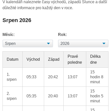
V kalendáři naleznete časy východů, západů Slunce a další
důležité informace pro každý den v roce.
Srpen 2026
Měsíc:
Rok:
Pravé
Délka
Datum
Východ
Západ
poledne
dne
15
1.
05:33
20:42
13:07
hodin 8
srpen
minut
15
2.
05:35
20:40
13:07
hodin 5
srpen
minut
15