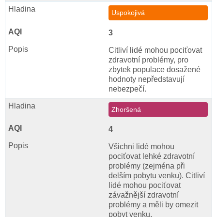
Uspokojivá
3
Citliví lidé mohou pociťovat
zdravotní problémy, pro
zbytek populace dosažené
hodnoty nepředstavují
nebezpečí.
Zhoršená
4
Všichni lidé mohou
pociťovat lehké zdravotní
problémy (zejména při
delším pobytu venku). Citliví
lidé mohou pociťovat
závažnější zdravotní
problémy a měli by omezit
pobyt venku.