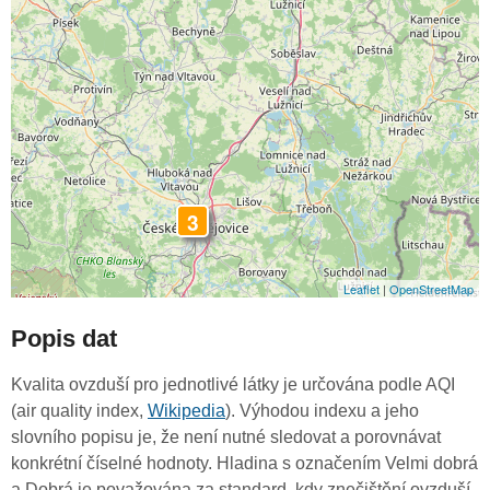
3
Leaflet
|
OpenStreetMap
Popis dat
Kvalita ovzduší pro jednotlivé látky je určována podle AQI
(air quality index,
Wikipedia
). Výhodou indexu a jeho
slovního popisu je, že není nutné sledovat a porovnávat
konkrétní číselné hodnoty. Hladina s označením Velmi dobrá
a Dobrá je považována za standard, kdy znečištění ovzduší