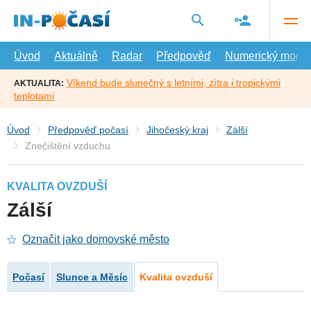
Přejít
na
hlavní
obsah
Úvod
Aktuálně
Radar
Předpověď
Numerický model
Víkend bude slunečný s letními, zítra i tropickými
AKTUALITA:
teplotami
Úvod
Předpověď počasí
Jihočeský kraj
Zálší
Znečištění vzduchu
KVALITA OVZDUŠÍ
Zálší
Označit jako domovské město
Počasí
Slunce a Měsíc
Kvalita ovzduší