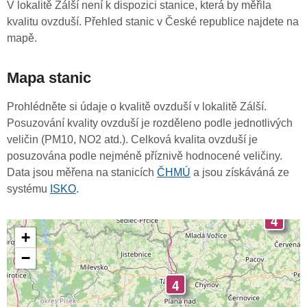
V lokalitě Zálší není k dispozici stanice, která by měřila
kvalitu ovzduší. Přehled stanic v České republice najdete na
mapě.
Mapa stanic
Prohlédněte si údaje o kvalitě ovzduší v lokalitě Zálší.
Posuzování kvality ovzduší je rozděleno podle jednotlivých
veličin (PM10, NO2 atd.). Celková kvalita ovzduší je
posuzována podle nejméně příznivě hodnocené veličiny.
Data jsou měřena na stanicích
ČHMÚ
a jsou získáváná ze
systému
ISKO
.
4
+
−
4