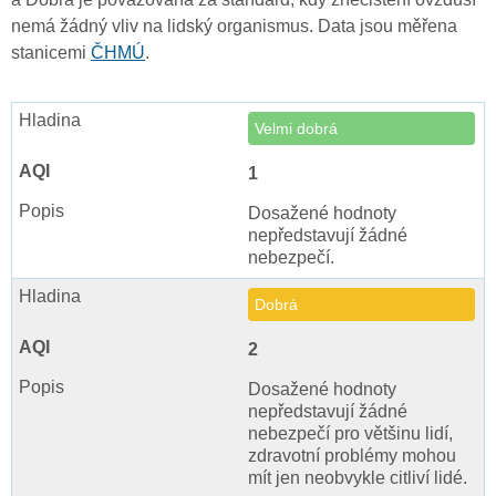
nemá žádný vliv na lidský organismus. Data jsou měřena
stanicemi
ČHMÚ
.
Velmi dobrá
1
Dosažené hodnoty
nepředstavují žádné
nebezpečí.
Dobrá
2
Dosažené hodnoty
nepředstavují žádné
nebezpečí pro většinu lidí,
zdravotní problémy mohou
mít jen neobvykle citliví lidé.