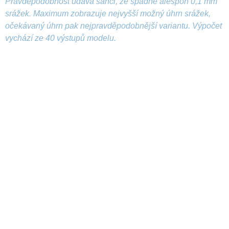
Pravděpodobnost udává šanci, že spadne alespoň 0,1 mm
srážek. Maximum zobrazuje nejvyšší možný úhrn srážek,
očekávaný úhrn pak nejpravděpodobnější variantu. Výpočet
vychází ze 40 výstupů modelu.