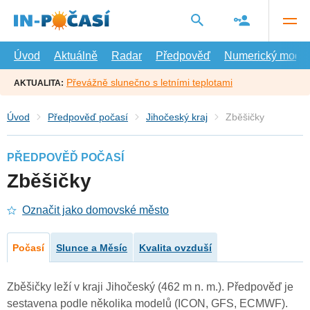
Přejít
na
hlavní
obsah
Úvod
Aktuálně
Radar
Předpověď
Numerický model
Převážně slunečno s letními teplotami
AKTUALITA:
Úvod
Předpověď počasí
Jihočeský kraj
Zběšičky
PŘEDPOVĚĎ POČASÍ
Zběšičky
Označit jako domovské město
Počasí
Slunce a Měsíc
Kvalita ovzduší
Zběšičky leží v kraji Jihočeský (462 m n. m.). Předpověď je
sestavena podle několika modelů (ICON, GFS, ECMWF).