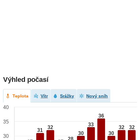
Výhled počasí
Teplota
Vítr
Srážky
Nový sníh
40
36
35
33
32
32
32
31
30
30
30
28