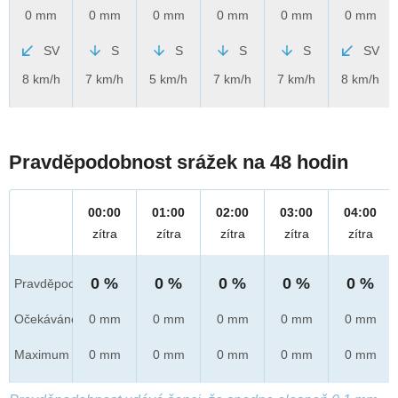
0 mm
0 mm
0 mm
0 mm
0 mm
0 mm
SV
S
S
S
S
SV
8 km/h
7 km/h
5 km/h
7 km/h
7 km/h
8 km/h
Pravděpodobnost srážek na 48 hodin
00:00
01:00
02:00
03:00
04:00
zítra
zítra
zítra
zítra
zítra
0 %
0 %
0 %
0 %
0 %
Pravděpod.
Očekáváno
0 mm
0 mm
0 mm
0 mm
0 mm
Maximum
0 mm
0 mm
0 mm
0 mm
0 mm