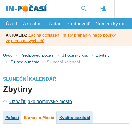
Přejít
na
hlavní
obsah
Úvod
Aktuálně
Radar
Předpověď
Numerický model
Začíná ochlazení, místy přeháňky nebo bouřky,
AKTUALITA:
zejména na východě
Úvod
Předpověď počasí
Jihočeský kraj
Zbytiny
Slunce a měsíc
Sluneční kalendář
SLUNEČNÍ KALENDÁŘ
Zbytiny
Označit jako domovské město
Počasí
Slunce a Měsíc
Kvalita ovzduší