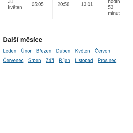
31.
hodin
05:05
20:58
13:01
květen
53
minut
Další měsíce
Leden
Únor
Březen
Duben
Květen
Červen
Červenec
Srpen
Září
Říjen
Listopad
Prosinec