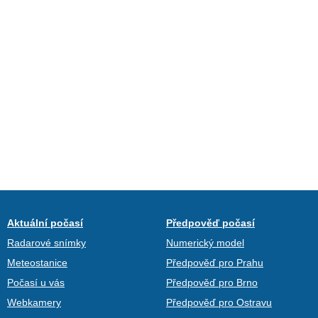
Aktuální počasí
Předpověď počasí
Radarové snímky
Numerický model
Meteostanice
Předpověď pro Prahu
Počasí u vás
Předpověď pro Brno
Webkamery
Předpověď pro Ostravu