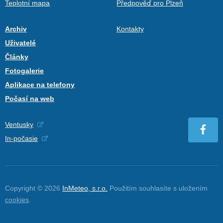
Teplotní mapa
Předpověď pro Plzeň
Archiv
Kontakty
Uživatelé
Články
Fotogalerie
Aplikace na telefony
Počasí na web
Ventusky
In-počasie
Copyright © 2026
InMeteo, s.r.o.
Použitím souhlasíte s uložením
cookies
.