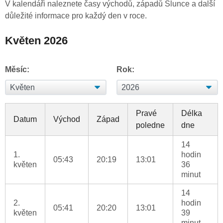
V kalendáři naleznete časy východů, západů Slunce a další
důležité informace pro každý den v roce.
Květen 2026
Měsíc:
Rok:
Pravé
Délka
Datum
Východ
Západ
poledne
dne
14
1.
hodin
05:43
20:19
13:01
květen
36
minut
14
2.
hodin
05:41
20:20
13:01
květen
39
minut