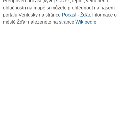
Předpověď počasí (vývoj srážek, teplot, větru nebo
oblačnosti) na mapě si můžete prohlédnout na našem
portálu Ventusky na stránce
Počasí - Žďár
. Informace o
městě Žďár nalezenete na stránce
Wikipedie
.