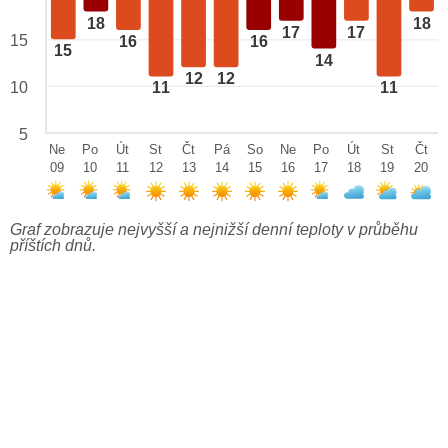
18
18
17
17
15
16
16
15
14
12
12
10
11
11
5
Ne
Po
Út
St
Čt
Pá
So
Ne
Po
Út
St
Čt
09
10
11
12
13
14
15
16
17
18
19
20
Graf zobrazuje nejvyšší a nejnižší denní teploty v průběhu
příštích dnů.