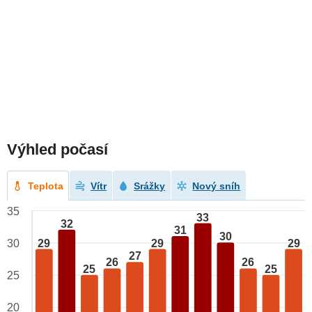
Výhled počasí
Teplota
Vítr
Srážky
Nový sníh
35
33
32
31
30
29
29
29
30
27
26
26
25
25
25
20