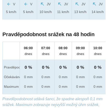
V
V
JV
JV
JV
JV
5 km/h
5 km/h
10 km/h
11 km/h
13 km/h
14 km/h
Pravděpodobnost srážek na 48 hodin
06:00
07:00
08:00
09:00
10:00
dnes
dnes
dnes
dnes
dnes
0 %
0 %
0 %
0 %
0 %
Pravděpod.
Očekáváno
0 mm
0 mm
0 mm
0 mm
0 mm
Maximum
0 mm
0 mm
0 mm
0 mm
0 mm
Pravděpodobnost udává šanci, že spadne alespoň 0,1 mm
srážek. Maximum zobrazuje nejvyšší možný úhrn srážek,