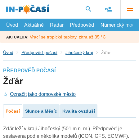
Přejít
na
hlavní
obsah
Úvod
Aktuálně
Radar
Předpověď
Numerický model
Vrací se tropické teploty, zítra až 35 °C
AKTUALITA:
Úvod
Předpověď počasí
Jihočeský kraj
Žďár
PŘEDPOVĚĎ POČASÍ
Žďár
Označit jako domovské město
Počasí
Slunce a Měsíc
Kvalita ovzduší
Žďár leží v kraji Jihočeský (501 m n. m.). Předpověď je
sestavena podle několika modelů (ICON, GFS, ECMWF).