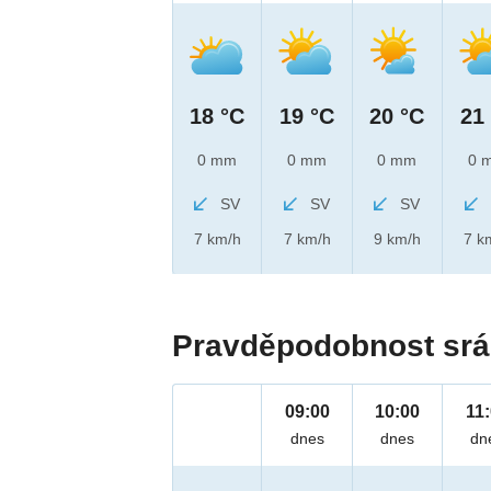
18 °C
19 °C
20 °C
21
0 mm
0 mm
0 mm
0 
SV
SV
SV
7 km/h
7 km/h
9 km/h
7 k
Pravděpodobnost srá
09:00
10:00
11
dnes
dnes
dn