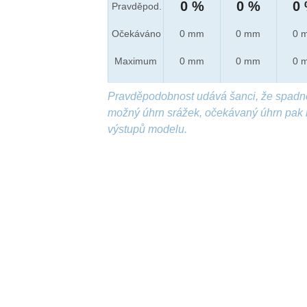
0 %
0 %
0
Pravděpod.
Očekáváno
0 mm
0 mm
0 
Maximum
0 mm
0 mm
0 
Pravděpodobnost udává šanci, že spadn
možný úhrn srážek, očekávaný úhrn pak 
výstupů modelu.