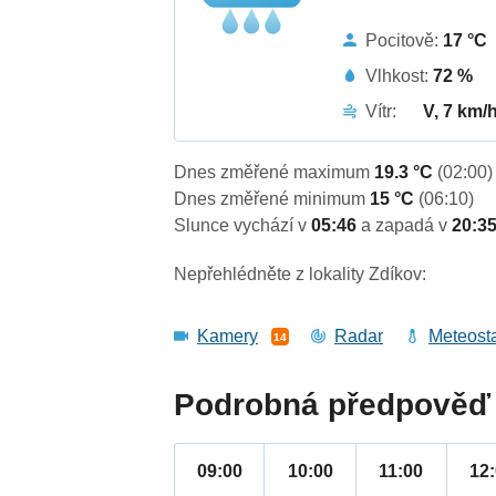
Pocitově:
17 °C
Vlhkost:
72 %
Vítr:
V, 7 km/
Dnes změřené maximum
19.3 °C
(02:00)
Dnes změřené minimum
15 °C
(06:10)
Slunce vychází v
05:46
a zapadá v
20:3
Nepřehlédněte z lokality Zdíkov:
Kamery
Radar
Meteost
14
Podrobná předpověď 
09:00
10:00
11:00
12