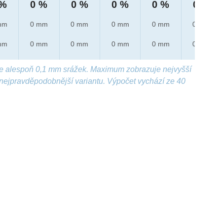
 %
0 %
0 %
0 %
0 %
0 %
mm
0 mm
0 mm
0 mm
0 mm
0 mm
mm
0 mm
0 mm
0 mm
0 mm
0 mm
e alespoň 0,1 mm srážek. Maximum zobrazuje nejvyšší
nejpravděpodobnější variantu. Výpočet vychází ze 40