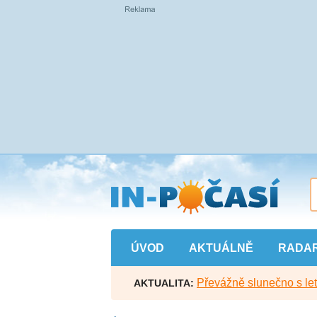
Přejít
na
hlavní
obsah
ÚVOD
AKTUÁLNĚ
RADA
Převážně slunečno s let
AKTUALITA: