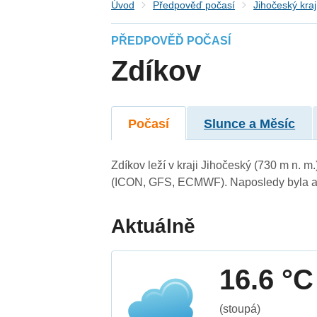
Úvod
Předpověď počasí
Jihočeský kraj
PŘEDPOVĚĎ POČASÍ
Zdíkov
Počasí
Slunce a Měsíc
Zdíkov leží v kraji Jihočeský (730 m n. 
(ICON, GFS, ECMWF). Naposledy byla ak
Aktuálně
16.6 °C
(stoupá)