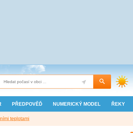
R
PŘEDPOVĚĎ
NUMERICKÝ
MODEL
ŘEKY
ními teplotami