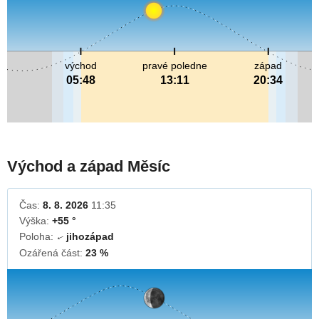
východ
pravé poledne
západ
05:48
13:11
20:34
Východ a západ Měsíc
Čas:
8. 8. 2026
11:35
Výška:
+55 °
Poloha:
jihozápad
↓
Ozářená část:
23 %