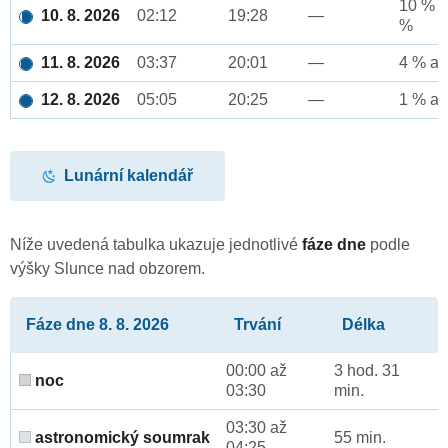
10 % a
10. 8. 2026
02:12
19:28
—
%
11. 8. 2026
03:37
20:01
—
4 % až
12. 8. 2026
05:05
20:25
—
1 % až
Lunární kalendář
Níže uvedená tabulka ukazuje jednotlivé
fáze dne
podle
výšky Slunce nad obzorem.
Fáze dne 8. 8. 2026
Trvání
Délka
00:00 až
3 hod. 31
noc
03:30
min.
03:30 až
astronomický soumrak
55 min.
04:25