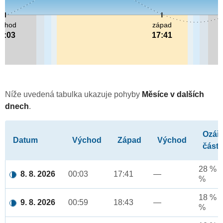
ýchod
západ
0:03
17:41
Níže uvedená tabulka ukazuje pohyby
Měsíce v dalších
dnech
.
Ozář
Datum
Východ
Západ
Východ
část
28 % a
8. 8. 2026
00:03
17:41
—
%
18 % a
9. 8. 2026
00:59
18:43
—
%