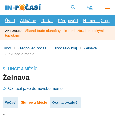
Přejít
na
hlavní
obsah
Úvod
Aktuálně
Radar
Předpověď
Numerický model
Víkend bude slunečný s letními, zítra i tropickými
AKTUALITA:
teplotami
Úvod
Předpověď počasí
Jihočeský kraj
Želnava
Slunce a měsíc
SLUNCE A MĚSÍC
Želnava
Označit jako domovské město
Počasí
Slunce a Měsíc
Kvalita ovzduší