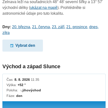
Želnava leží na souřadnicích 48° 48' severní šířky a 13° 57'
východní délky (
ukázat na mapě
). Prohlédněte si
astronomické údaje pro tuto lokalitu.
Dny:
20. března
,
21. června
,
23. září
,
21. prosince
,
dnes
,
zítra
Vybrat den
Východ a západ Slunce
Čas:
8. 8. 2026
11:35
Výška:
+52 °
Poloha:
jihovýchod
↓
Fáze:
den