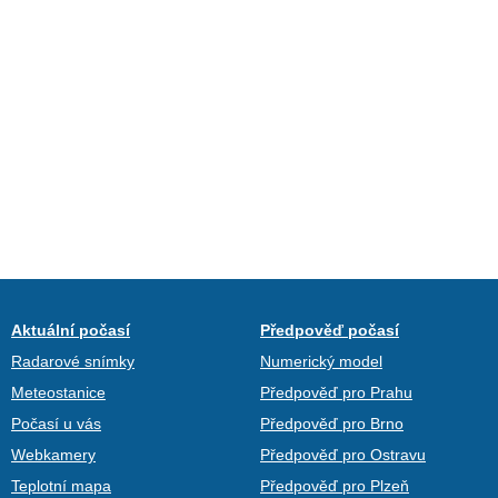
Aktuální počasí
Předpověď počasí
Radarové snímky
Numerický model
Meteostanice
Předpověď pro Prahu
Počasí u vás
Předpověď pro Brno
Webkamery
Předpověď pro Ostravu
Teplotní mapa
Předpověď pro Plzeň