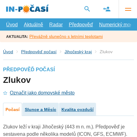
Přejít
na
hlavní
obsah
Úvod
Aktuálně
Radar
Předpověď
Numerický model
Převážně slunečno s letními teplotami
AKTUALITA:
Úvod
Předpověď počasí
Jihočeský kraj
Zlukov
PŘEDPOVĚĎ POČASÍ
Zlukov
Označit jako domovské město
Počasí
Slunce a Měsíc
Kvalita ovzduší
Zlukov leží v kraji Jihočeský (443 m n. m.). Předpověď je
sestavena podle několika modelů (ICON, GFS, ECMWF).