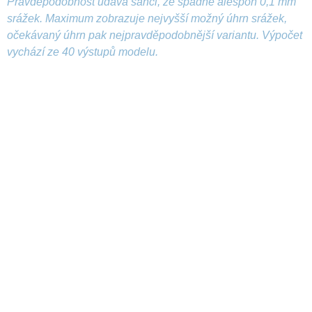
Pravděpodobnost udává šanci, že spadne alespoň 0,1 mm
srážek. Maximum zobrazuje nejvyšší možný úhrn srážek,
očekávaný úhrn pak nejpravděpodobnější variantu. Výpočet
vychází ze 40 výstupů modelu.