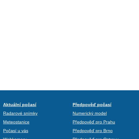
Aktuální počasí
Předpověď počasí
Radarové snímky
Numerický model
Meteostanice
Předpověď pro Prahu
Počasí u vás
Předpověď pro Brno