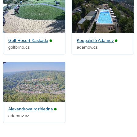
Golf Resort Kaskáda
Koupaliště Adamov
golfbrno.cz
adamov.cz
Alexandrova rozhledna
adamov.cz