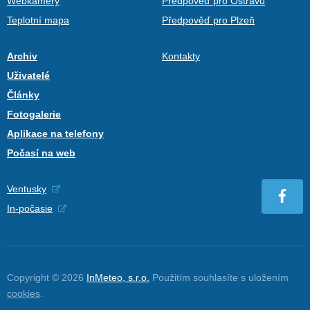
Webkamery
Předpověď pro Ostravu
Teplotní mapa
Předpověď pro Plzeň
Archiv
Kontakty
Uživatelé
Články
Fotogalerie
Aplikace na telefony
Počasí na web
Ventusky
In-počasie
Copyright © 2026
InMeteo, s.r.o.
Použitím souhlasíte s uložením
cookies
.