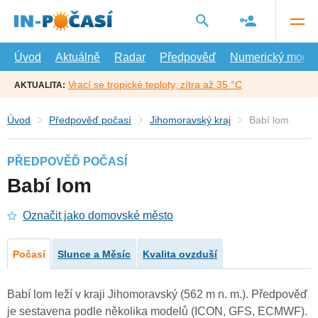
Přejít
na
hlavní
obsah
Úvod
Aktuálně
Radar
Předpověď
Numerický model
Vrací se tropické teploty, zítra až 35 °C
AKTUALITA:
Úvod
Předpověď počasí
Jihomoravský kraj
Babí lom
PŘEDPOVĚĎ POČASÍ
Babí lom
Označit jako domovské město
Počasí
Slunce a Měsíc
Kvalita ovzduší
Babí lom leží v kraji Jihomoravský (562 m n. m.). Předpověď
je sestavena podle několika modelů (ICON, GFS, ECMWF).