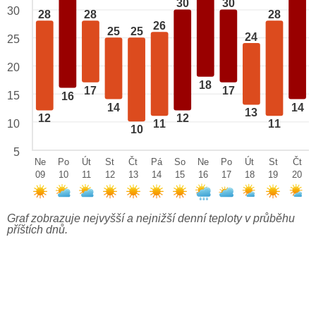
30
30
30
28
28
28
26
25
25
24
25
20
18
17
17
15
16
14
14
13
12
12
10
11
11
10
5
Ne
Po
Út
St
Čt
Pá
So
Ne
Po
Út
St
Čt
09
10
11
12
13
14
15
16
17
18
19
20
Graf zobrazuje nejvyšší a nejnižší denní teploty v průběhu
příštích dnů.