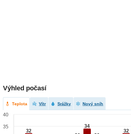
Výhled počasí
Teplota
Vítr
Srážky
Nový sníh
40
34
35
32
32