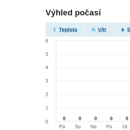
Výhled počasí
Teplota
Vítr
6
5
4
3
2
1
0
0
0
0
0
0
Pá
So
Ne
Po
Út