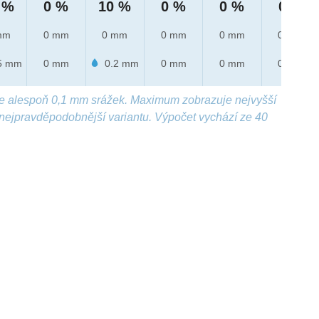
 %
0 %
10 %
0 %
0 %
0 %
mm
0 mm
0 mm
0 mm
0 mm
0 mm
5 mm
0 mm
0.2 mm
0 mm
0 mm
0 mm
e alespoň 0,1 mm srážek. Maximum zobrazuje nejvyšší
nejpravděpodobnější variantu. Výpočet vychází ze 40