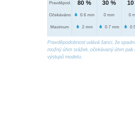
80 %
30 %
10
Pravděpod.
Očekáváno
0.6 mm
0 mm
0 
Maximum
2 mm
0.7 mm
0.
Pravděpodobnost udává šanci, že spadn
možný úhrn srážek, očekávaný úhrn pak 
výstupů modelu.