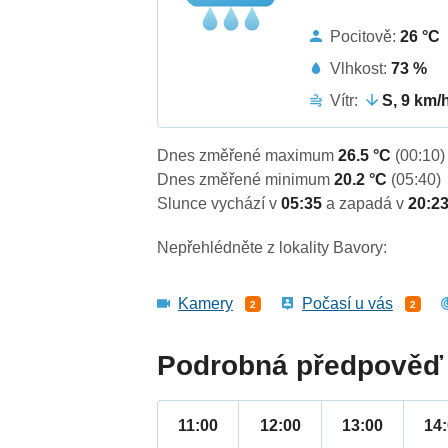
Pocitově:
26 °C
Vlhkost:
73 %
Vítr:
S, 9 km/
Dnes změřené maximum
26.5 °C
(00:10)
Dnes změřené minimum
20.2 °C
(05:40)
Slunce vychází v
05:35
a zapadá v
20:2
Nepřehlédněte z lokality Bavory:
Kamery
Počasí u vás
2
2
Podrobná předpověď 
11:00
12:00
13:00
14