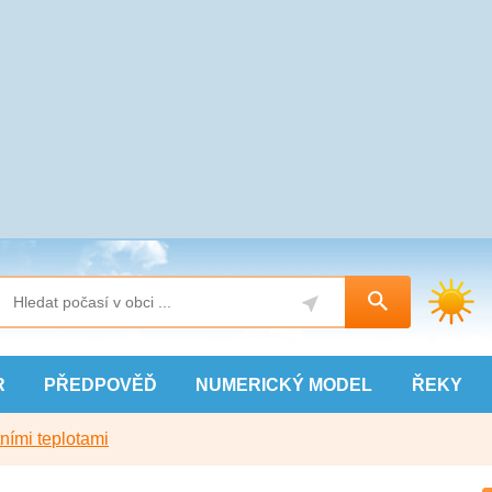
R
PŘEDPOVĚĎ
NUMERICKÝ
MODEL
ŘEKY
ními teplotami