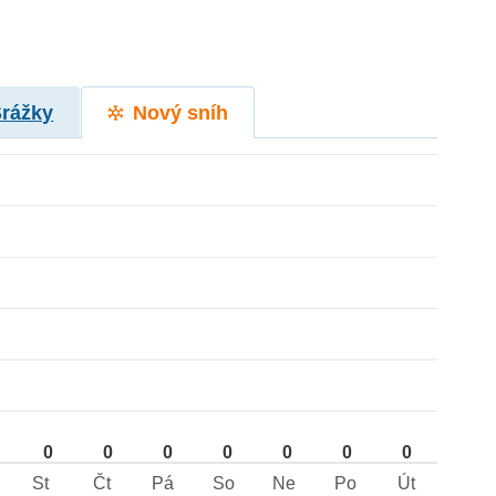
Srážky
Nový sníh
0
0
0
0
0
0
0
St
Čt
Pá
So
Ne
Po
Út