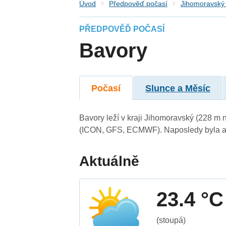
Úvod
Předpověď počasí
Jihomoravský 
PŘEDPOVĚĎ POČASÍ
Bavory
Počasí
Slunce a Měsíc
Bavory leží v kraji Jihomoravský (228 m 
(ICON, GFS, ECMWF). Naposledy byla ak
Aktuálně
23.4 °C
(stoupá)