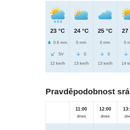
23 °C
24 °C
25 °C
27
0.6 mm
0 mm
0 mm
0 
SV
S
S
12 km/h
13 km/h
13 km/h
14 
Pravděpodobnost srá
11:00
12:00
13
dnes
dnes
dn