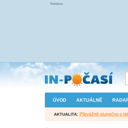
Přejít
na
hlavní
obsah
ÚVOD
AKTUÁLNĚ
RADA
Převážně slunečno s let
AKTUALITA: