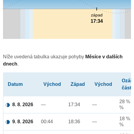
západ
17:34
Níže uvedená tabulka ukazuje pohyby
Měsíce v dalších
dnech
.
Ozář
Datum
Východ
Západ
Východ
část
28 % a
8. 8. 2026
—
17:34
—
%
18 % a
9. 8. 2026
00:44
18:36
—
%