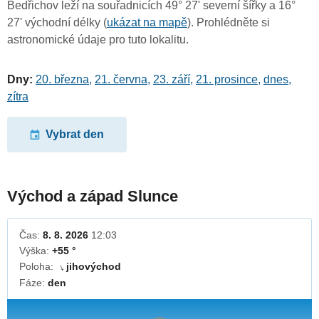
Bedřichov leží na souřadnicích 49° 27' severní šířky a 16°
27' východní délky (
ukázat na mapě
). Prohlédněte si
astronomické údaje pro tuto lokalitu.
Dny:
20. března
,
21. června
,
23. září
,
21. prosince
,
dnes
,
zítra
Vybrat den
Východ a západ Slunce
Čas:
8. 8. 2026
12:03
Výška:
+55 °
Poloha:
jihovýchod
↓
Fáze:
den