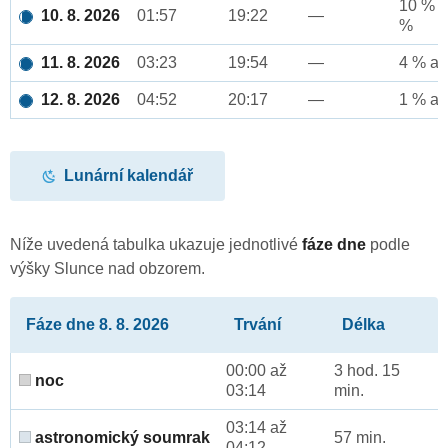
10 % a
10. 8. 2026
01:57
19:22
—
%
11. 8. 2026
03:23
19:54
—
4 % až
12. 8. 2026
04:52
20:17
—
1 % až
Lunární kalendář
Níže uvedená tabulka ukazuje jednotlivé
fáze dne
podle
výšky Slunce nad obzorem.
Fáze dne 8. 8. 2026
Trvání
Délka
00:00 až
3 hod. 15
noc
03:14
min.
03:14 až
astronomický soumrak
57 min.
04:12