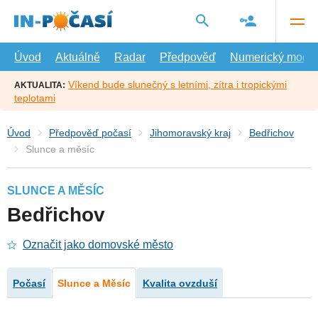
Přejít
na
hlavní
obsah
Úvod
Aktuálně
Radar
Předpověď
Numerický model
Víkend bude slunečný s letními, zítra i tropickými
AKTUALITA:
teplotami
Úvod
Předpověď počasí
Jihomoravský kraj
Bedřichov
Slunce a měsíc
SLUNCE A MĚSÍC
Bedřichov
Označit jako domovské město
Počasí
Slunce a Měsíc
Kvalita ovzduší