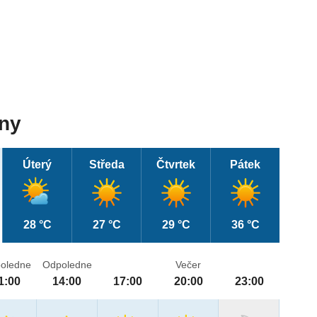
dny
Úterý
Středa
Čtvrtek
Pátek
28 °C
27 °C
29 °C
36 °C
oledne
Odpoledne
Večer
1:00
14:00
17:00
20:00
23:00