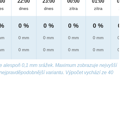
:00
22:00
23:00
00:00
01:00
02:00
es
dnes
dnes
zítra
zítra
zítra
 %
0 %
0 %
0 %
0 %
0 %
mm
0 mm
0 mm
0 mm
0 mm
0 mm
mm
0 mm
0 mm
0 mm
0 mm
0 mm
e alespoň 0,1 mm srážek. Maximum zobrazuje nejvyšší
nejpravděpodobnější variantu. Výpočet vychází ze 40