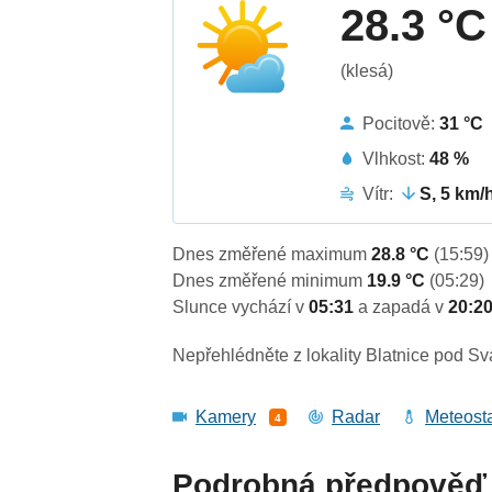
28.3 °C
(klesá)
Pocitově:
31 °C
Vlhkost:
48 %
Vítr:
S, 5 km/
Dnes změřené maximum
28.8 °C
(15:59)
Dnes změřené minimum
19.9 °C
(05:29)
Slunce vychází v
05:31
a zapadá v
20:2
Nepřehlédněte z lokality Blatnice pod S
Kamery
Radar
Meteost
4
Podrobná předpověď 