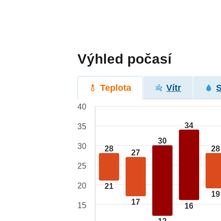
Výhled počasí
Teplota
Vítr
40
34
35
30
30
28
28
27
25
20
21
19
17
15
16