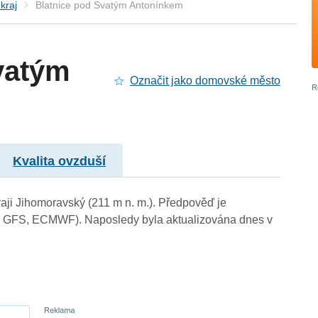
kraj
Blatnice pod Svatým Antonínkem
vatým
Označit jako domovské město
Kvalita ovzduší
aji Jihomoravský (211 m n. m.). Předpověď je
, GFS, ECMWF). Naposledy byla aktualizována dnes v