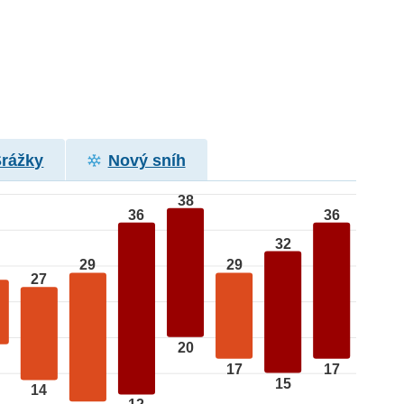
Srážky
Nový sníh
38
36
36
32
29
29
27
20
17
17
15
14