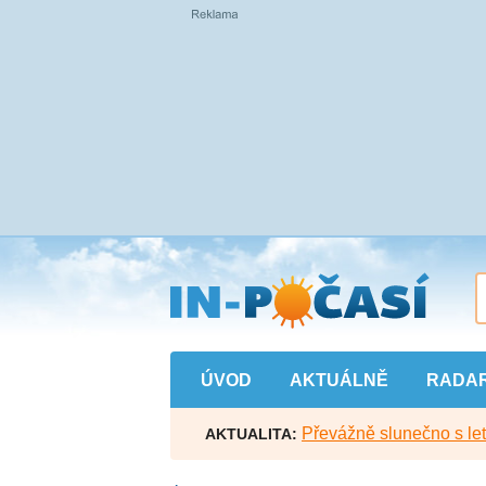
Přejít
na
hlavní
obsah
ÚVOD
AKTUÁLNĚ
RADA
Převážně slunečno s let
AKTUALITA: