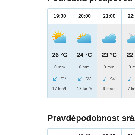
19:00
20:00
21:00
22
26 °C
24 °C
23 °C
22
0 mm
0 mm
0 mm
0 
SV
SV
SV
17 km/h
13 km/h
9 km/h
7 k
Pravděpodobnost srá