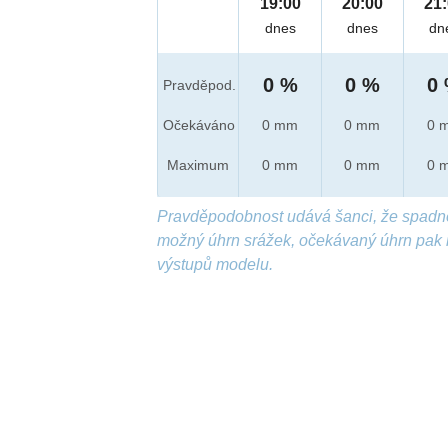
19:00
20:00
21
dnes
dnes
dn
0 %
0 %
0
Pravděpod.
Očekáváno
0 mm
0 mm
0 
Maximum
0 mm
0 mm
0 
Pravděpodobnost udává šanci, že spadn
možný úhrn srážek, očekávaný úhrn pak 
výstupů modelu.