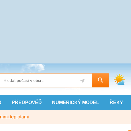
R
PŘEDPOVĚĎ
NUMERICKÝ
MODEL
ŘEKY
ními teplotami