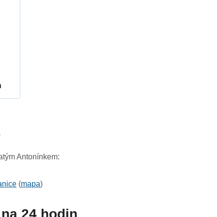
h
0
vatým Antonínkem:
anice
(
mapa
)
na 24 hodin