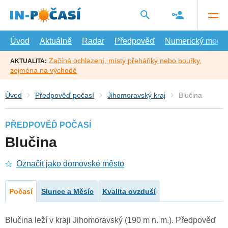
Přejít
na
hlavní
obsah
Úvod
Aktuálně
Radar
Předpověď
Numerický model
Začíná ochlazení, místy přeháňky nebo bouřky,
AKTUALITA:
zejména na východě
Úvod
Předpověď počasí
Jihomoravský kraj
Blučina
PŘEDPOVĚĎ POČASÍ
Blučina
Označit jako domovské město
Počasí
Slunce a Měsíc
Kvalita ovzduší
Blučina leží v kraji Jihomoravský (190 m n. m.). Předpověď