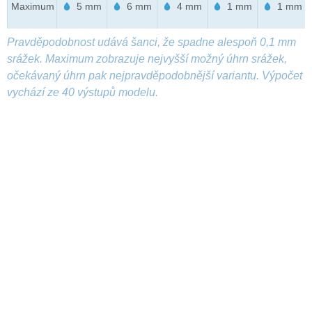
Maximum
5 mm
6 mm
4 mm
1 mm
1 mm
Pravděpodobnost udává šanci, že spadne alespoň 0,1 mm
srážek. Maximum zobrazuje nejvyšší možný úhrn srážek,
očekávaný úhrn pak nejpravděpodobnější variantu. Výpočet
vychází ze 40 výstupů modelu.