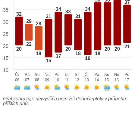
37
34
34
35
33
32
31
31
29
30
28
25
22
20
21
20
20
20
20
18
18
18
17
15
16
15
10
Čt
Pá
So
Ne
Po
Út
St
Čt
Pá
So
Ne
Po
06
07
08
09
10
11
12
13
14
15
16
17
Graf zobrazuje nejvyšší a nejnižší denní teploty v průběhu
příštích dnů.