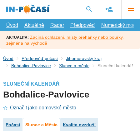
Přejít
na
hlavní
obsah
Úvod
Aktuálně
Radar
Předpověď
Numerický model
Začíná ochlazení, místy přeháňky nebo bouřky,
AKTUALITA:
zejména na východě
Úvod
Předpověď počasí
Jihomoravský kraj
Bohdalice-Pavlovice
Slunce a měsíc
Sluneční kalendář
SLUNEČNÍ KALENDÁŘ
Bohdalice-Pavlovice
Označit jako domovské město
Počasí
Slunce a Měsíc
Kvalita ovzduší