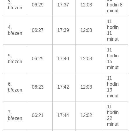
3.
06:29
17:37
12:03
hodin 8
březen
minut
11
4.
hodin
06:27
17:39
12:03
březen
11
minut
11
5.
hodin
06:25
17:40
12:03
březen
15
minut
11
6.
hodin
06:23
17:42
12:03
březen
19
minut
11
7.
hodin
06:21
17:44
12:02
březen
22
minut