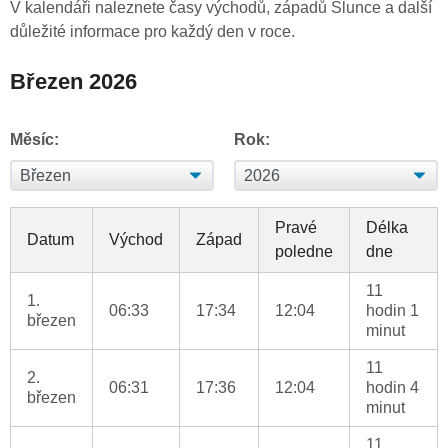
V kalendáři naleznete časy východů, západů Slunce a další
důležité informace pro každý den v roce.
Březen 2026
Měsíc:
Rok:
Pravé
Délka
Datum
Východ
Západ
poledne
dne
11
1.
06:33
17:34
12:04
hodin 1
březen
minut
11
2.
06:31
17:36
12:04
hodin 4
březen
minut
11