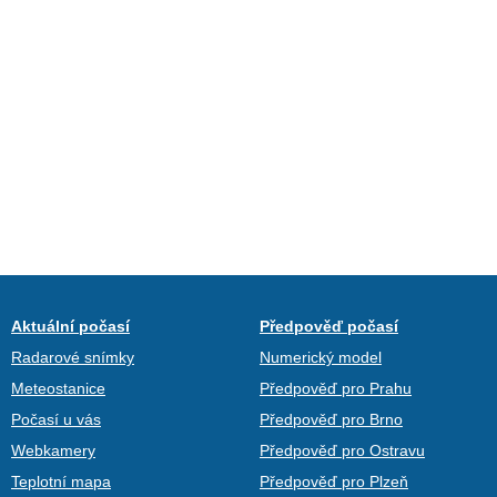
Aktuální počasí
Předpověď počasí
Radarové snímky
Numerický model
Meteostanice
Předpověď pro Prahu
Počasí u vás
Předpověď pro Brno
Webkamery
Předpověď pro Ostravu
Teplotní mapa
Předpověď pro Plzeň