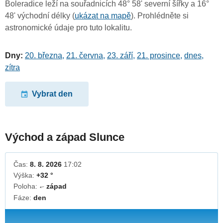
Boleradice leží na souřadnicích 48° 58' severní šířky a 16°
48' východní délky (
ukázat na mapě
). Prohlédněte si
astronomické údaje pro tuto lokalitu.
Dny:
20. března
,
21. června
,
23. září
,
21. prosince
,
dnes
,
zítra
Vybrat den
Východ a západ Slunce
Čas:
8. 8. 2026
17:02
Výška:
+32 °
Poloha:
západ
↓
Fáze:
den