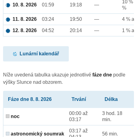
10 % a
10. 8. 2026
01:59
19:18
—
%
11. 8. 2026
03:24
19:50
—
4 % až
12. 8. 2026
04:52
20:14
—
1 % až
Lunární kalendář
Níže uvedená tabulka ukazuje jednotlivé
fáze dne
podle
výšky Slunce nad obzorem.
Fáze dne 8. 8. 2026
Trvání
Délka
00:00 až
3 hod. 18
noc
03:17
min.
03:17 až
astronomický soumrak
56 min.
04:13