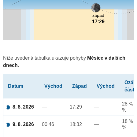
západ
17:29
Níže uvedená tabulka ukazuje pohyby
Měsíce v dalších
dnech
.
Ozář
Datum
Východ
Západ
Východ
část
28 % a
8. 8. 2026
—
17:29
—
%
18 % a
9. 8. 2026
00:46
18:32
—
%