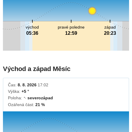
východ
pravé poledne
západ
05:36
12:59
20:23
Východ a západ Měsíc
Čas:
8. 8. 2026
17:02
Výška:
+5 °
Poloha:
severozápad
↓
Ozářená část:
21 %