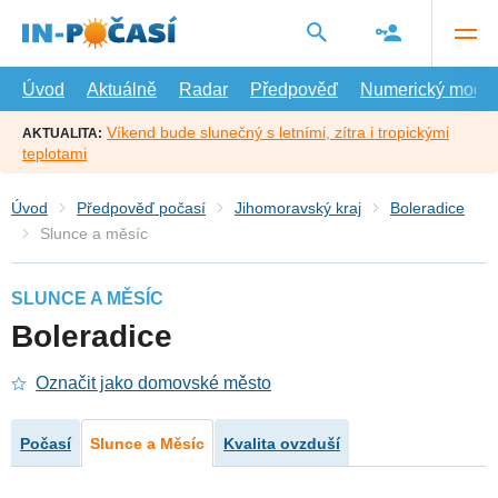
Přejít
na
hlavní
obsah
Úvod
Aktuálně
Radar
Předpověď
Numerický model
Víkend bude slunečný s letními, zítra i tropickými
AKTUALITA:
teplotami
Úvod
Předpověď počasí
Jihomoravský kraj
Boleradice
Slunce a měsíc
SLUNCE A MĚSÍC
Boleradice
Označit jako domovské město
Počasí
Slunce a Měsíc
Kvalita ovzduší