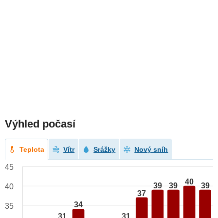
Výhled počasí
Teplota
Vítr
Srážky
Nový sníh
45
40
39
39
39
40
37
34
35
31
31