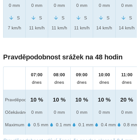
0 mm
0 mm
0 mm
0 mm
0 mm
0 mm
S
S
S
S
S
S
7 km/h
11 km/h
11 km/h
11 km/h
14 km/h
14 km/h
Pravděpodobnost srážek na 48 hodin
07:00
08:00
09:00
10:00
11:00
dnes
dnes
dnes
dnes
dnes
10 %
10 %
10 %
10 %
20 %
Pravděpod.
Očekáváno
0 mm
0 mm
0 mm
0 mm
0 mm
Maximum
0.5 mm
0.1 mm
0.1 mm
0.4 mm
0.8 mm