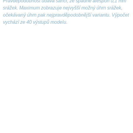
Pravděpodobnost udává šanci, že spadne alespoň 0,1 mm
srážek. Maximum zobrazuje nejvyšší možný úhrn srážek,
očekávaný úhrn pak nejpravděpodobnější variantu. Výpočet
vychází ze 40 výstupů modelu.