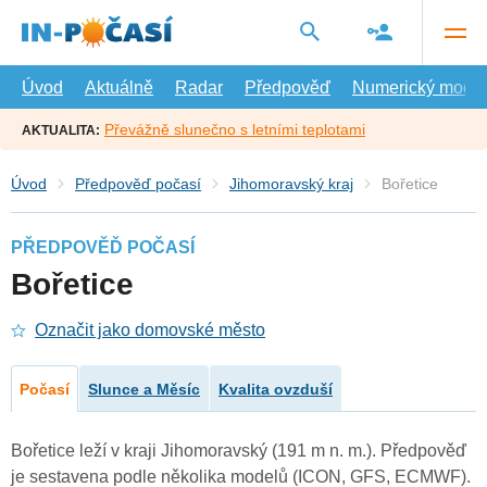
Přejít
na
hlavní
obsah
Úvod
Aktuálně
Radar
Předpověď
Numerický model
Převážně slunečno s letními teplotami
AKTUALITA:
Úvod
Předpověď počasí
Jihomoravský kraj
Bořetice
PŘEDPOVĚĎ POČASÍ
Bořetice
Označit jako domovské město
Počasí
Slunce a Měsíc
Kvalita ovzduší
Bořetice leží v kraji Jihomoravský (191 m n. m.). Předpověď
je sestavena podle několika modelů (ICON, GFS, ECMWF).