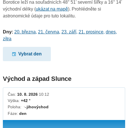
Borotice leží na souřadnicích 48° 51' severní šířky a 16° 14'
východní délky (
ukázat na mapě
). Prohlédněte si
astronomické údaje pro tuto lokalitu.
Dny:
20. března
,
21. června
,
23. září
,
21. prosince
,
dnes
,
zítra
Vybrat den
Východ a západ Slunce
Čas:
10. 8. 2026
10:12
Výška:
+42 °
Poloha:
jihovýchod
↓
Fáze:
den