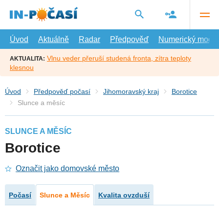
Přejít
na
hlavní
obsah
Úvod
Aktuálně
Radar
Předpověď
Numerický model
Vlnu veder přeruší studená fronta, zítra teploty
AKTUALITA:
klesnou
Úvod
Předpověď počasí
Jihomoravský kraj
Borotice
Slunce a měsíc
SLUNCE A MĚSÍC
Borotice
Označit jako domovské město
Počasí
Slunce a Měsíc
Kvalita ovzduší