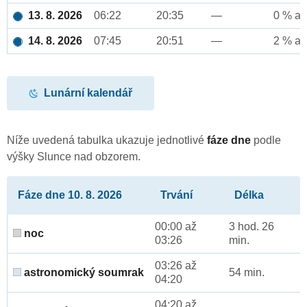
13. 8. 2026
06:22
20:35
—
0 % až
14. 8. 2026
07:45
20:51
—
2 % až
Lunární kalendář
Níže uvedená tabulka ukazuje jednotlivé
fáze dne
podle
výšky Slunce nad obzorem.
Fáze dne 10. 8. 2026
Trvání
Délka
00:00 až
3 hod. 26
noc
03:26
min.
03:26 až
astronomický soumrak
54 min.
04:20
04:20 až