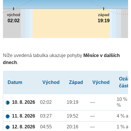
východ
západ
02:02
19:19
Níže uvedená tabulka ukazuje pohyby
Měsíce v dalších
dnech
.
Ozář
Datum
Východ
Západ
Východ
část
10 % a
10. 8. 2026
02:02
19:19
—
%
11. 8. 2026
03:27
19:52
—
4 % až
12. 8. 2026
04:55
20:16
—
1 % až