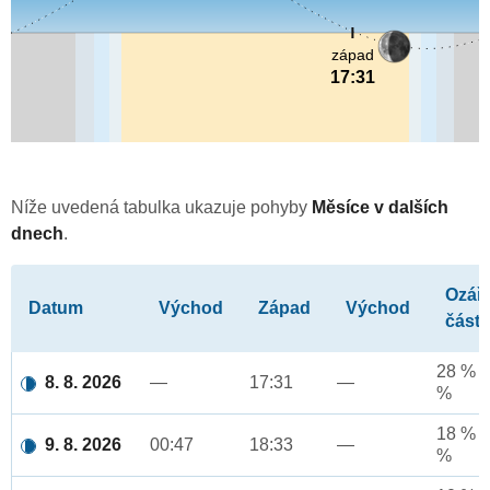
západ
17:31
Níže uvedená tabulka ukazuje pohyby
Měsíce v dalších
dnech
.
Ozář
Datum
Východ
Západ
Východ
část
28 % a
8. 8. 2026
—
17:31
—
%
18 % a
9. 8. 2026
00:47
18:33
—
%