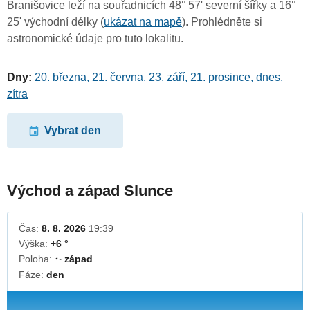
Branišovice leží na souřadnicích 48° 57' severní šířky a 16°
25' východní délky (
ukázat na mapě
). Prohlédněte si
astronomické údaje pro tuto lokalitu.
Dny:
20. března
,
21. června
,
23. září
,
21. prosince
,
dnes
,
zítra
Vybrat den
Východ a západ Slunce
Čas:
8. 8. 2026
19:39
Výška:
+6 °
Poloha:
západ
↓
Fáze:
den