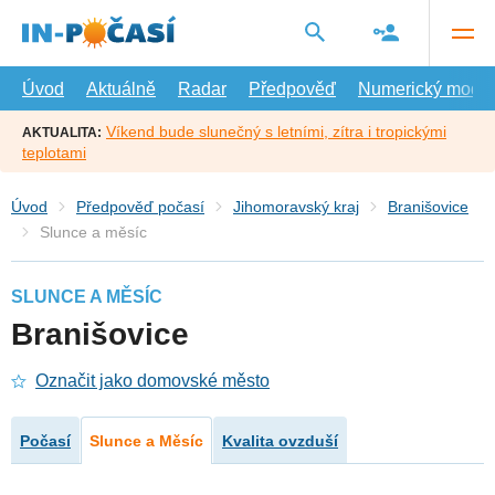
Přejít
na
hlavní
obsah
Úvod
Aktuálně
Radar
Předpověď
Numerický model
Víkend bude slunečný s letními, zítra i tropickými
AKTUALITA:
teplotami
Úvod
Předpověď počasí
Jihomoravský kraj
Branišovice
Slunce a měsíc
SLUNCE A MĚSÍC
Branišovice
Označit jako domovské město
Počasí
Slunce a Měsíc
Kvalita ovzduší