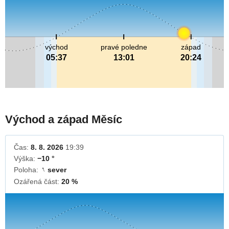
východ
pravé poledne
západ
05:37
13:01
20:24
Východ a západ Měsíc
Čas:
8. 8. 2026
19:39
Výška:
−10 °
Poloha:
sever
↓
Ozářená část:
20 %