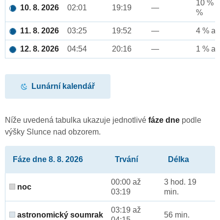
10 % a
10. 8. 2026
02:01
19:19
—
%
11. 8. 2026
03:25
19:52
—
4 % až
12. 8. 2026
04:54
20:16
—
1 % až
Lunární kalendář
Níže uvedená tabulka ukazuje jednotlivé
fáze dne
podle
výšky Slunce nad obzorem.
Fáze dne 8. 8. 2026
Trvání
Délka
00:00 až
3 hod. 19
noc
03:19
min.
03:19 až
astronomický soumrak
56 min.
04:15