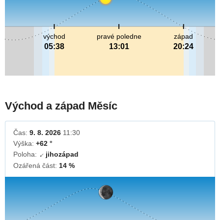
východ
pravé poledne
západ
05:38
13:01
20:24
Východ a západ Měsíc
Čas:
9. 8. 2026
11:30
Výška:
+62 °
Poloha:
jihozápad
↓
Ozářená část:
14 %