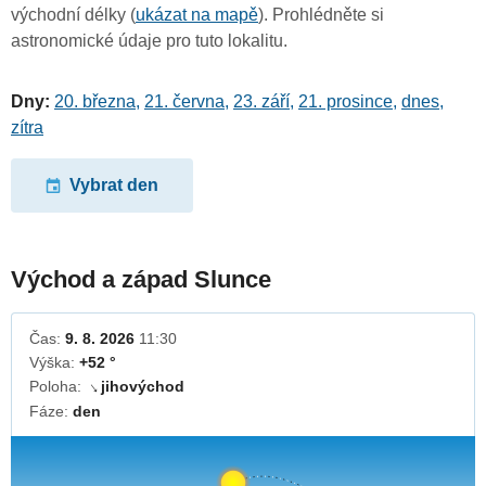
východní délky (
ukázat na mapě
). Prohlédněte si
astronomické údaje pro tuto lokalitu.
Dny:
20. března
,
21. června
,
23. září
,
21. prosince
,
dnes
,
zítra
Vybrat den
Východ a západ Slunce
Čas:
9. 8. 2026
11:30
Výška:
+52 °
Poloha:
jihovýchod
↓
Fáze:
den