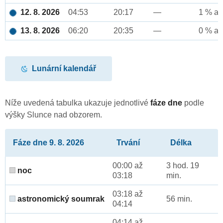
12. 8. 2026
04:53
20:17
—
1 % až
13. 8. 2026
06:20
20:35
—
0 % až
Lunární kalendář
Níže uvedená tabulka ukazuje jednotlivé
fáze dne
podle
výšky Slunce nad obzorem.
Fáze dne 9. 8. 2026
Trvání
Délka
00:00 až
3 hod. 19
noc
03:18
min.
03:18 až
astronomický soumrak
56 min.
04:14
04:14 až