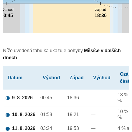
východ
západ
00:45
18:36
Níže uvedená tabulka ukazuje pohyby
Měsíce v dalších
dnech
.
Ozář
Datum
Východ
Západ
Východ
část
18 % a
9. 8. 2026
00:45
18:36
—
%
10 % a
10. 8. 2026
01:58
19:21
—
%
11. 8. 2026
03:24
19:53
—
4 % až