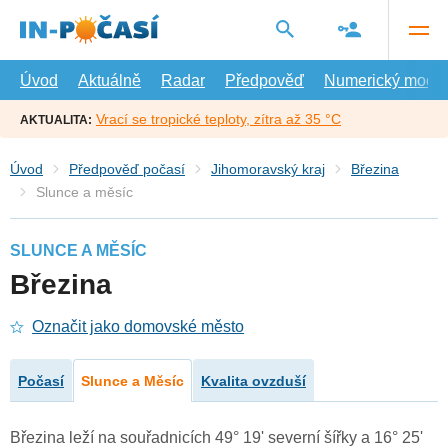
Přejít
na
hlavní
obsah
Úvod
Aktuálně
Radar
Předpověď
Numerický model
Vrací se tropické teploty, zítra až 35 °C
AKTUALITA:
Úvod
Předpověď počasí
Jihomoravský kraj
Březina
Slunce a měsíc
SLUNCE A MĚSÍC
Březina
Označit jako domovské město
Počasí
Slunce a Měsíc
Kvalita ovzduší
Březina leží na souřadnicích 49° 19' severní šířky a 16° 25'