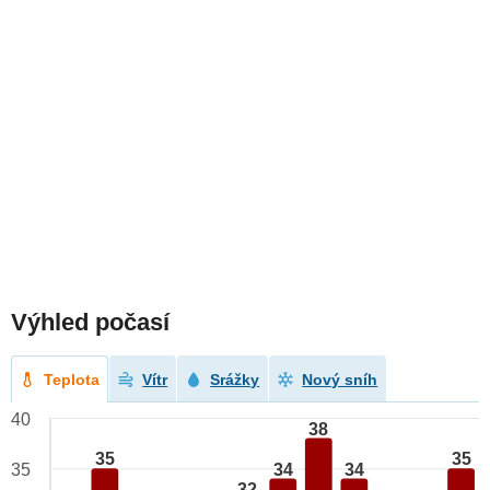
Výhled počasí
Teplota
Vítr
Srážky
Nový sníh
40
38
35
35
34
34
35