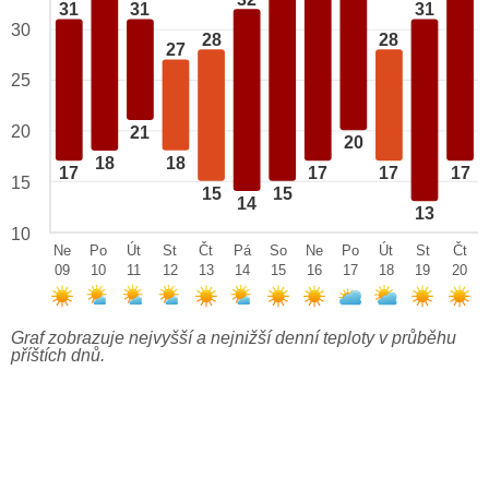
32
31
31
31
30
28
28
27
25
20
21
20
18
18
17
17
17
17
15
15
15
14
13
10
Ne
Po
Út
St
Čt
Pá
So
Ne
Po
Út
St
Čt
09
10
11
12
13
14
15
16
17
18
19
20
Graf zobrazuje nejvyšší a nejnižší denní teploty v průběhu
příštích dnů.