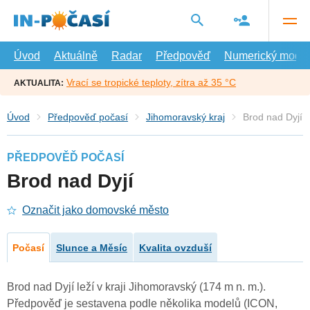
Přejít
na
hlavní
obsah
Úvod
Aktuálně
Radar
Předpověď
Numerický model
Vrací se tropické teploty, zítra až 35 °C
AKTUALITA:
Úvod
Předpověď počasí
Jihomoravský kraj
Brod nad Dyjí
PŘEDPOVĚĎ POČASÍ
Brod nad Dyjí
Označit jako domovské město
Počasí
Slunce a Měsíc
Kvalita ovzduší
Brod nad Dyjí leží v kraji Jihomoravský (174 m n. m.).
Předpověď je sestavena podle několika modelů (ICON,