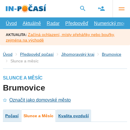
Přejít
na
hlavní
obsah
Úvod
Aktuálně
Radar
Předpověď
Numerický model
Začíná ochlazení, místy přeháňky nebo bouřky,
AKTUALITA:
zejména na východě
Úvod
Předpověď počasí
Jihomoravský kraj
Brumovice
Slunce a měsíc
SLUNCE A MĚSÍC
Brumovice
Označit jako domovské město
Počasí
Slunce a Měsíc
Kvalita ovzduší