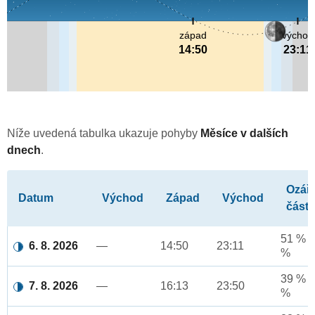
západ
východ
14:50
23:11
Níže uvedená tabulka ukazuje pohyby
Měsíce v dalších
dnech
.
Ozář
Datum
Východ
Západ
Východ
část
51 % a
6. 8. 2026
—
14:50
23:11
%
39 % a
7. 8. 2026
—
16:13
23:50
%