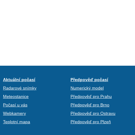
Aktuální počasí
Předpověď počasí
Radarové snímky
Numerický model
Meteostanice
Předpověď pro Prahu
Počasí u vás
Předpověď pro Brno
Webkamery
Předpověď pro Ostravu
Teplotní mapa
Předpověď pro Plzeň