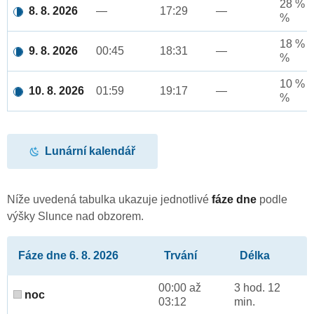
28 % a
8. 8. 2026
—
17:29
—
%
18 % a
9. 8. 2026
00:45
18:31
—
%
10 % a
10. 8. 2026
01:59
19:17
—
%
Lunární kalendář
Níže uvedená tabulka ukazuje jednotlivé
fáze dne
podle
výšky Slunce nad obzorem.
Fáze dne 6. 8. 2026
Trvání
Délka
00:00 až
3 hod. 12
noc
03:12
min.