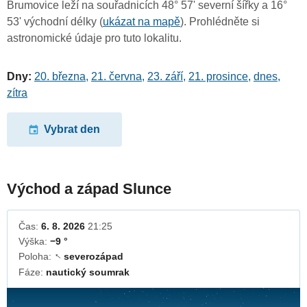
Brumovice leží na souřadnicích 48° 57' severní šířky a 16°
53' východní délky (
ukázat na mapě
). Prohlédněte si
astronomické údaje pro tuto lokalitu.
Dny:
20. března
,
21. června
,
23. září
,
21. prosince
,
dnes
,
zítra
Vybrat den
Východ a západ Slunce
Čas:
6. 8. 2026
21:25
Výška:
−9 °
Poloha:
severozápad
↓
Fáze:
nautický soumrak