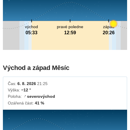
východ
pravé poledne
západ
05:33
12:59
20:26
Východ a západ Měsíc
Čas:
6. 8. 2026
21:25
Výška:
−12 °
Poloha:
severovýchod
↓
Ozářená část:
41 %