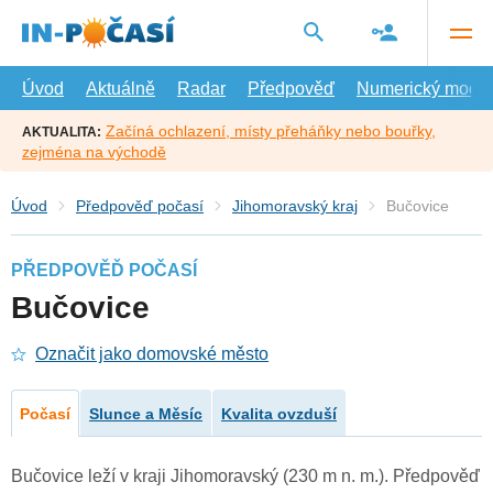
Přejít
na
hlavní
obsah
Úvod
Aktuálně
Radar
Předpověď
Numerický model
Začíná ochlazení, místy přeháňky nebo bouřky,
AKTUALITA:
zejména na východě
Úvod
Předpověď počasí
Jihomoravský kraj
Bučovice
PŘEDPOVĚĎ POČASÍ
Bučovice
Označit jako domovské město
Počasí
Slunce a Měsíc
Kvalita ovzduší
Bučovice leží v kraji Jihomoravský (230 m n. m.). Předpověď