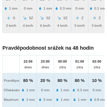
1 mm
0 mm
1 mm
0.3 mm
0 mm
0.1 mm
S
SZ
SZ
SZ
Z
Z
3 km/h
4 km/h
6 km/h
4 km/h
5 km/h
3 km/h
Pravděpodobnost srážek na 48 hodin
22:00
23:00
00:00
01:00
02:00
dnes
dnes
zítra
zítra
zítra
80 %
20 %
80 %
80 %
10 %
Pravděpod.
Očekáváno
1 mm
0 mm
1 mm
0.3 mm
0 mm
Maximum
2 mm
5 mm
1 mm
1 mm
0.8 mm