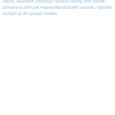
srážek. Maximum zobrazuje nejvyšší možný úhrn srážek,
očekávaný úhrn pak nejpravděpodobnější variantu. Výpočet
vychází ze 40 výstupů modelu.