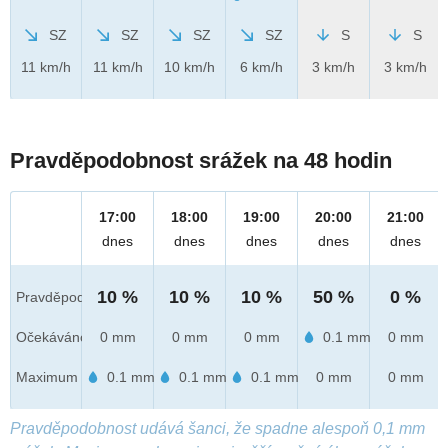
SZ
SZ
SZ
SZ
S
S
11 km/h
11 km/h
10 km/h
6 km/h
3 km/h
3 km/h
Pravděpodobnost srážek na 48 hodin
17:00
18:00
19:00
20:00
21:00
dnes
dnes
dnes
dnes
dnes
10 %
10 %
10 %
50 %
0 %
Pravděpod.
Očekáváno
0 mm
0 mm
0 mm
0.1 mm
0 mm
Maximum
0.1 mm
0.1 mm
0.1 mm
0 mm
0 mm
Pravděpodobnost udává šanci, že spadne alespoň 0,1 mm