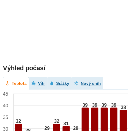
Výhled počasí
Teplota
Vítr
Srážky
Nový sníh
45
39
39
39
39
40
38
35
32
32
31
29
29
30
28