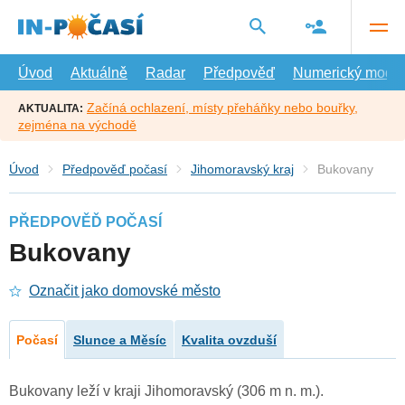
Přejít
na
hlavní
obsah
Úvod
Aktuálně
Radar
Předpověď
Numerický model
Začíná ochlazení, místy přeháňky nebo bouřky,
AKTUALITA:
zejména na východě
Úvod
Předpověď počasí
Jihomoravský kraj
Bukovany
PŘEDPOVĚĎ POČASÍ
Bukovany
Označit jako domovské město
Počasí
Slunce a Měsíc
Kvalita ovzduší
Bukovany leží v kraji Jihomoravský (306 m n. m.).