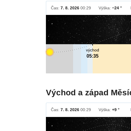
Čas:
7. 8. 2026
00:29
Výška:
−24 °
východ
05:35
Východ a západ Měsí
Čas:
7. 8. 2026
00:29
Výška:
+9 °