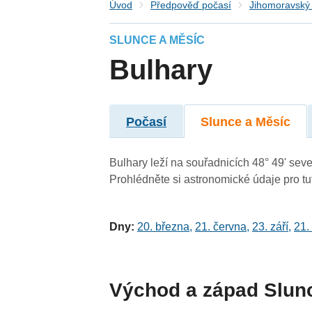
Úvod
Předpověď počasí
Jihomoravský 
SLUNCE A MĚSÍC
Bulhary
Počasí
Slunce a Měsíc
Bulhary leží na souřadnicích 48° 49' sever
Prohlédněte si astronomické údaje pro tut
Dny:
20. března
,
21. června
,
23. září
,
21.
Východ a západ Slun