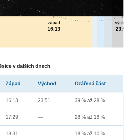
západ
východ
16:13
23:51
ěsíce v dalších dnech
.
Západ
Východ
Ozářená část
16:13
23:51
39 % až 28 %
17:29
—
28 % až 18 %
18:31
—
18 % až 10 %