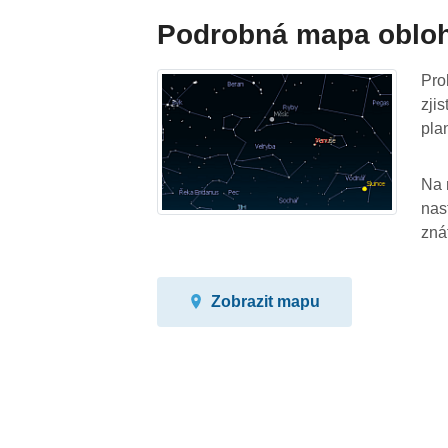
Podrobná mapa oblo
Pro
zji
pla
Na 
nas
zná
Zobrazit mapu