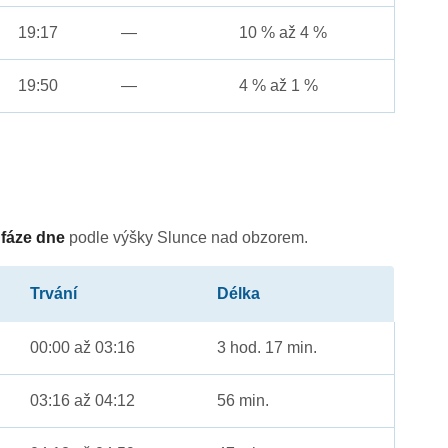
19:17
—
10 % až 4 %
19:50
—
4 % až 1 %
é
fáze dne
podle výšky Slunce nad obzorem.
Trvání
Délka
00:00 až 03:16
3 hod. 17 min.
03:16 až 04:12
56 min.