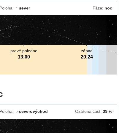
Poloha:
sever
Fáze:
noc
↓
pravé poledne
západ
13:00
20:24
c
Poloha:
severovýchod
Ozářená část:
39 %
↓