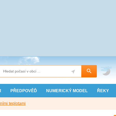
R
PŘEDPOVĚĎ
NUMERICKÝ
MODEL
ŘEKY
ními teplotami