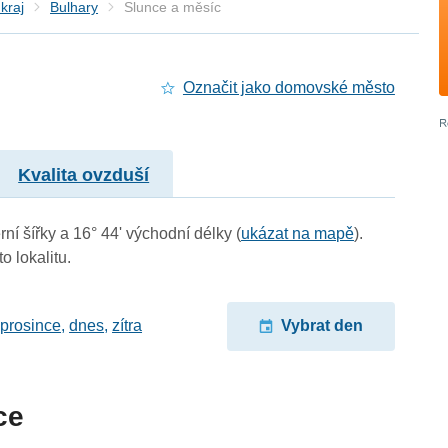
kraj
Bulhary
Slunce a měsíc
Označit jako domovské město
Kvalita ovzduší
ní šířky a 16° 44' východní délky (
ukázat na mapě
).
o lokalitu.
 prosince
,
dnes
,
zítra
Vybrat den
ce