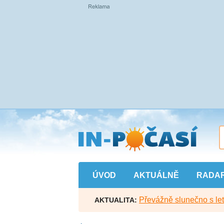
Přejít
na
hlavní
obsah
ÚVOD
AKTUÁLNĚ
RADA
Převážně slunečno s let
AKTUALITA: