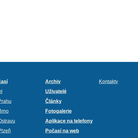
así
Archiv
Kontakty
l
Uživatelé
Prahu
Články
Brno
Fotogalerie
Ostravu
Aplikace na telefony
Plzeň
Počasí na web