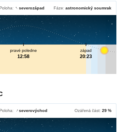
Poloha:
severozápad
Fáze:
astronomický soumrak
↓
pravé poledne
západ
12:58
20:23
c
Poloha:
severovýchod
Ozářená část:
29 %
↓