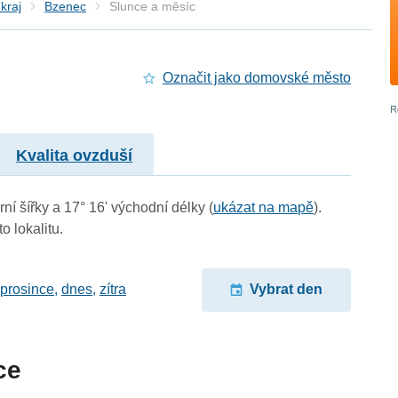
kraj
Bzenec
Slunce a měsíc
Označit jako domovské město
Kvalita ovzduší
ní šířky a 17° 16' východní délky (
ukázat na mapě
).
o lokalitu.
 prosince
,
dnes
,
zítra
Vybrat den
ce