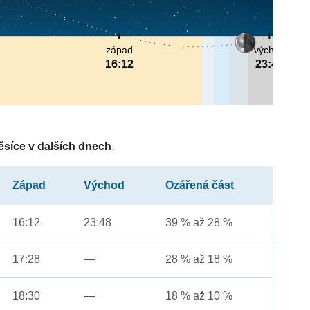
západ
východ
16:12
23:48
ěsíce v dalších dnech
.
Západ
Východ
Ozářená část
16:12
23:48
39 % až 28 %
17:28
—
28 % až 18 %
18:30
—
18 % až 10 %