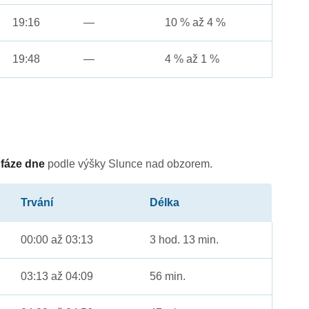
19:16
—
10 % až 4 %
19:48
—
4 % až 1 %
é
fáze dne
podle výšky Slunce nad obzorem.
Trvání
Délka
00:00 až 03:13
3 hod. 13 min.
03:13 až 04:09
56 min.