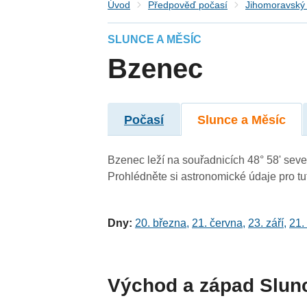
Úvod
Předpověď počasí
Jihomoravský 
SLUNCE A MĚSÍC
Bzenec
Počasí
Slunce a Měsíc
Bzenec leží na souřadnicích 48° 58' sever
Prohlédněte si astronomické údaje pro tut
Dny:
20. března
,
21. června
,
23. září
,
21.
Východ a západ Slun