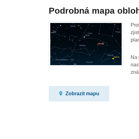
Podrobná mapa oblo
Pro
zji
pla
Na 
nas
zná
Zobrazit mapu