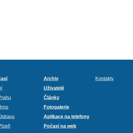
así
Archiv
Kontakty
l
Uživatelé
Prahu
Články
Brno
Fotogalerie
Ostravu
Aplikace na telefony
Plzeň
Počasí na web