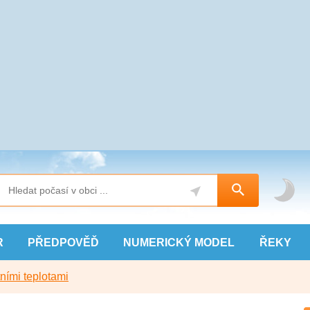
R
PŘEDPOVĚĎ
NUMERICKÝ
MODEL
ŘEKY
ními teplotami