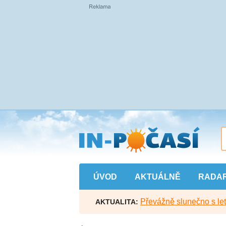
Přejít
na
hlavní
obsah
ÚVOD
AKTUÁLNĚ
RADA
Převážně slunečno s let
AKTUALITA: