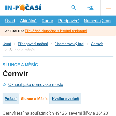
Přejít
na
hlavní
obsah
Úvod
Aktuálně
Radar
Předpověď
Numerický model
Převážně slunečno s letními teplotami
AKTUALITA:
Úvod
Předpověď počasí
Jihomoravský kraj
Černvír
Slunce a měsíc
SLUNCE A MĚSÍC
Černvír
Označit jako domovské město
Počasí
Slunce a Měsíc
Kvalita ovzduší
Černvír leží na souřadnicích 49° 26' severní šířky a 16° 20'