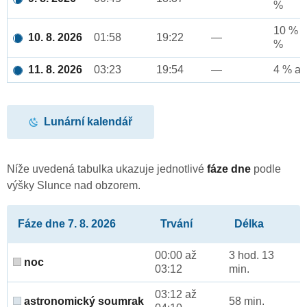
%
10 % a
10. 8. 2026
01:58
19:22
—
%
11. 8. 2026
03:23
19:54
—
4 % až
Lunární kalendář
Níže uvedená tabulka ukazuje jednotlivé
fáze dne
podle
výšky Slunce nad obzorem.
Fáze dne 7. 8. 2026
Trvání
Délka
00:00 až
3 hod. 13
noc
03:12
min.
03:12 až
astronomický soumrak
58 min.