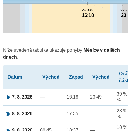
západ
vých
16:18
23:4
Níže uvedená tabulka ukazuje pohyby
Měsíce v dalších
dnech
.
Ozář
Datum
Východ
Západ
Východ
část
39 % a
7. 8. 2026
—
16:18
23:49
%
28 % a
8. 8. 2026
—
17:35
—
%
18 % a
9. 8. 2026
00:45
18:37
—