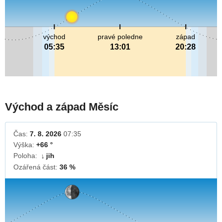
východ
pravé poledne
západ
05:35
13:01
20:28
Východ a západ Měsíc
Čas:
7. 8. 2026
07:35
Výška:
+66 °
Poloha:
jih
↓
Ozářená část:
36 %