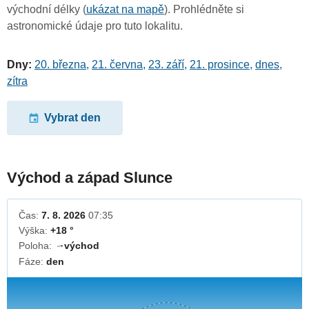
východní délky (
ukázat na mapě
). Prohlédněte si
astronomické údaje pro tuto lokalitu.
Dny:
20. března
,
21. června
,
23. září
,
21. prosince
,
dnes
,
zítra
Vybrat den
Východ a západ Slunce
Čas:
7. 8. 2026
07:35
Výška:
+18 °
Poloha:
východ
↓
Fáze:
den