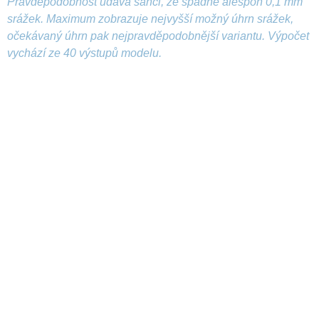
Pravděpodobnost udává šanci, že spadne alespoň 0,1 mm
srážek. Maximum zobrazuje nejvyšší možný úhrn srážek,
očekávaný úhrn pak nejpravděpodobnější variantu. Výpočet
vychází ze 40 výstupů modelu.