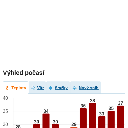
Výhled počasí
Teplota
Vítr
Srážky
Nový sníh
40
38
37
36
35
34
35
33
30
30
29
30
28