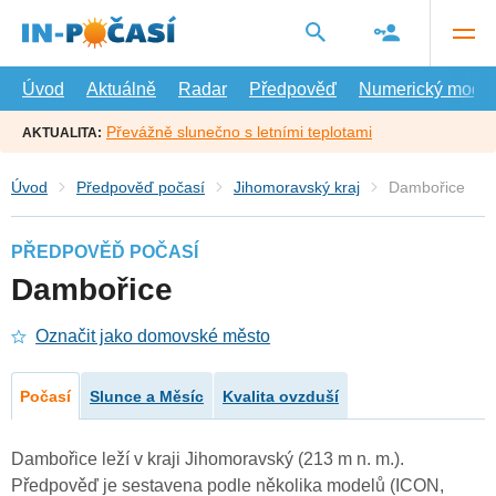
Přejít
na
hlavní
obsah
Úvod
Aktuálně
Radar
Předpověď
Numerický model
Převážně slunečno s letními teplotami
AKTUALITA:
Úvod
Předpověď počasí
Jihomoravský kraj
Dambořice
PŘEDPOVĚĎ POČASÍ
Dambořice
Označit jako domovské město
Počasí
Slunce a Měsíc
Kvalita ovzduší
Dambořice leží v kraji Jihomoravský (213 m n. m.).
Předpověď je sestavena podle několika modelů (ICON,