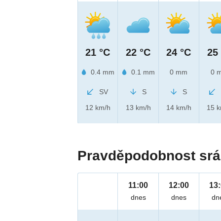
21 °C
22 °C
24 °C
25
0.4 mm
0.1 mm
0 mm
0 
SV
S
S
12 km/h
13 km/h
14 km/h
15 
Pravděpodobnost srá
11:00
12:00
13
dnes
dnes
dn