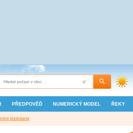
R
PŘEDPOVĚĎ
NUMERICKÝ
MODEL
ŘEKY
ními teplotami