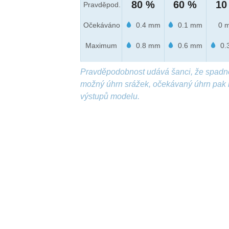
80 %
60 %
10
Pravděpod.
Očekáváno
0.4 mm
0.1 mm
0 
Maximum
0.8 mm
0.6 mm
0.
Pravděpodobnost udává šanci, že spadn
možný úhrn srážek, očekávaný úhrn pak 
výstupů modelu.