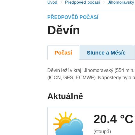
Úvod
Předpověď počasí
Jihomoravský 
PŘEDPOVĚĎ POČASÍ
Děvín
Počasí
Slunce a Měsíc
Děvín leží v kraji Jihomoravský (554 m n
(ICON, GFS, ECMWF). Naposledy byla ak
Aktuálně
20.4 °C
(stoupá)