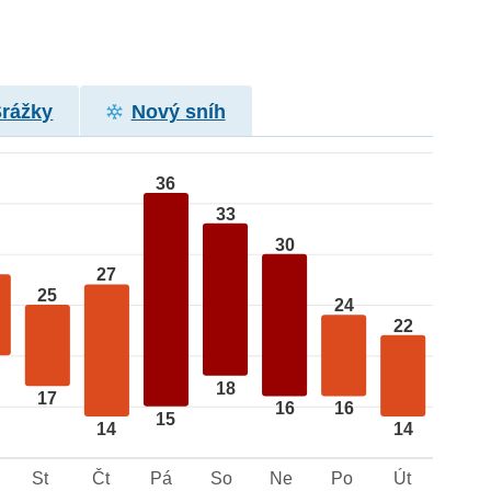
Srážky
Nový sníh
36
33
30
27
25
24
22
18
17
16
16
15
14
14
St
Čt
Pá
So
Ne
Po
Út