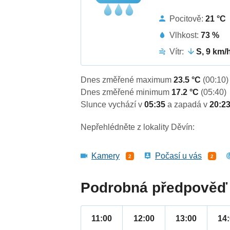
Pocitově:
21 °C
Vlhkost:
73 %
Vítr:
S, 9 km/
Dnes změřené maximum
23.5 °C
(00:10)
Dnes změřené minimum
17.2 °C
(05:40)
Slunce vychází v
05:35
a zapadá v
20:2
Nepřehlédněte z lokality Děvín:
Kamery
Počasí u vás
2
2
Podrobná předpověď 
11:00
12:00
13:00
14