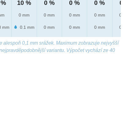
 %
10 %
0 %
0 %
0 %
0 %
mm
0 mm
0 mm
0 mm
0 mm
0 mm
3 mm
0.1 mm
0 mm
0 mm
0 mm
0 mm
e alespoň 0,1 mm srážek. Maximum zobrazuje nejvyšší
nejpravděpodobnější variantu. Výpočet vychází ze 40