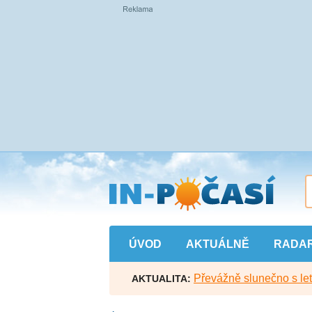
Přejít
na
hlavní
obsah
ÚVOD
AKTUÁLNĚ
RADA
Převážně slunečno s let
AKTUALITA: