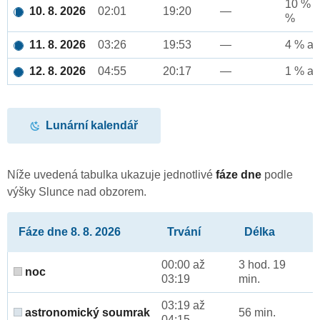
10 % a
10. 8. 2026
02:01
19:20
—
%
11. 8. 2026
03:26
19:53
—
4 % až
12. 8. 2026
04:55
20:17
—
1 % až
Lunární kalendář
Níže uvedená tabulka ukazuje jednotlivé
fáze dne
podle
výšky Slunce nad obzorem.
Fáze dne 8. 8. 2026
Trvání
Délka
00:00 až
3 hod. 19
noc
03:19
min.
03:19 až
astronomický soumrak
56 min.
04:15