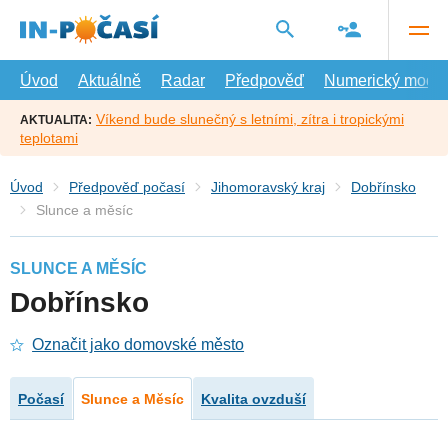
Přejít
na
hlavní
obsah
Úvod
Aktuálně
Radar
Předpověď
Numerický model
Víkend bude slunečný s letními, zítra i tropickými
AKTUALITA:
teplotami
Úvod
Předpověď počasí
Jihomoravský kraj
Dobřínsko
Slunce a měsíc
SLUNCE A MĚSÍC
Dobřínsko
Označit jako domovské město
Počasí
Slunce a Měsíc
Kvalita ovzduší