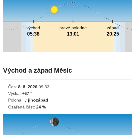
východ
pravé poledne
západ
05:38
13:01
20:25
Východ a západ Měsíc
Čas:
8. 8. 2026
09:33
Výška:
+67 °
Poloha:
jihozápad
↓
Ozářená část:
24 %