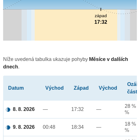
západ
17:32
Níže uvedená tabulka ukazuje pohyby
Měsíce v dalších
dnech
.
Ozář
Datum
Východ
Západ
Východ
část
28 % a
8. 8. 2026
—
17:32
—
%
18 % a
9. 8. 2026
00:48
18:34
—
%