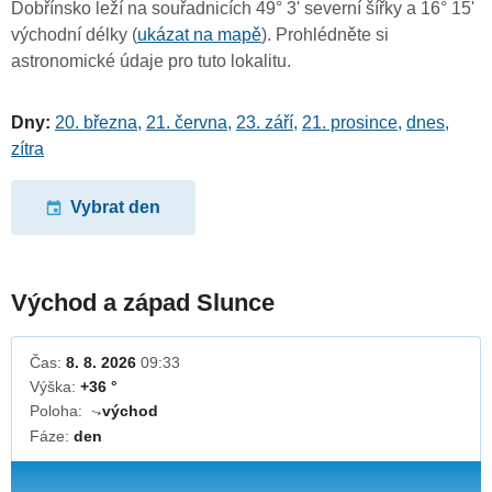
Dobřínsko leží na souřadnicích 49° 3' severní šířky a 16° 15'
východní délky (
ukázat na mapě
). Prohlédněte si
astronomické údaje pro tuto lokalitu.
Dny:
20. března
,
21. června
,
23. září
,
21. prosince
,
dnes
,
zítra
Vybrat den
Východ a západ Slunce
Čas:
8. 8. 2026
09:33
Výška:
+36 °
Poloha:
východ
↓
Fáze:
den