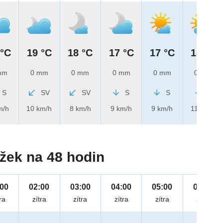
 °C
19 °C
18 °C
17 °C
17 °C
18 °C
mm
0 mm
0 mm
0 mm
0 mm
0 mm
S
SV
SV
S
S
S
m/h
10 km/h
8 km/h
9 km/h
9 km/h
11 km/h
žek na 48 hodin
:00
02:00
03:00
04:00
05:00
06:00
ra
zítra
zítra
zítra
zítra
zítra