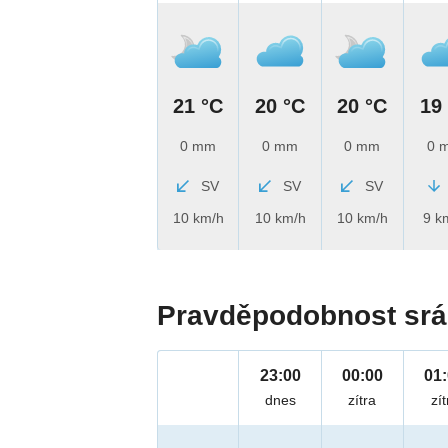
21 °C
20 °C
20 °C
19
0 mm
0 mm
0 mm
0 
SV
SV
SV
10 km/h
10 km/h
10 km/h
9 k
Pravděpodobnost srá
23:00
00:00
01
dnes
zítra
zít