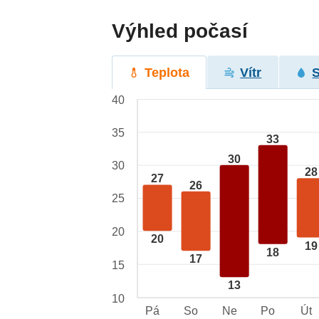
Výhled počasí
Teplota
Vítr
40
35
33
30
30
28
27
26
25
20
20
19
18
17
15
13
10
Pá
So
Ne
Po
Út