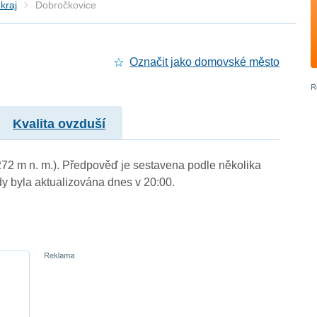
kraj
Dobročkovice
Označit jako domovské město
Kvalita ovzduší
272 m n. m.). Předpověď je sestavena podle několika
byla aktualizována dnes v 20:00.