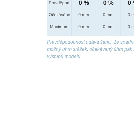
0 %
0 %
0
Pravděpod.
Očekáváno
0 mm
0 mm
0 
Maximum
0 mm
0 mm
0 
Pravděpodobnost udává šanci, že spadn
možný úhrn srážek, očekávaný úhrn pak 
výstupů modelu.