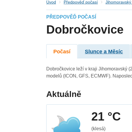
Úvod
Předpověď počasí
Jihomoravský 
PŘEDPOVĚĎ POČASÍ
Dobročkovice
Počasí
Slunce a Měsíc
Dobročkovice leží v kraji Jihomoravský (
modelů (ICON, GFS, ECMWF). Naposledy 
Aktuálně
21 °C
(klesá)