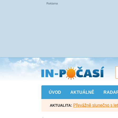
Přejít
na
hlavní
obsah
ÚVOD
AKTUÁLNĚ
RADA
Převážně slunečno s let
AKTUALITA: