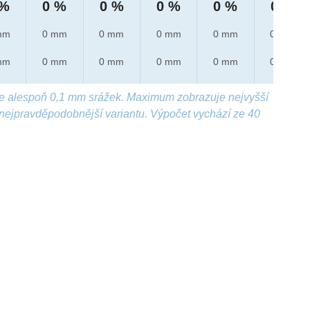
 %
0 %
0 %
0 %
0 %
0 %
mm
0 mm
0 mm
0 mm
0 mm
0 mm
mm
0 mm
0 mm
0 mm
0 mm
0 mm
e alespoň 0,1 mm srážek. Maximum zobrazuje nejvyšší
nejpravděpodobnější variantu. Výpočet vychází ze 40