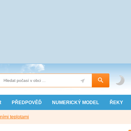
R
PŘEDPOVĚĎ
NUMERICKÝ
MODEL
ŘEKY
ními teplotami