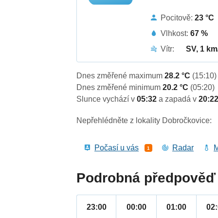
Pocitově:
23 °C
Vlhkost:
67 %
Vítr:
SV, 1 km
Dnes změřené maximum
28.2 °C
(15:10)
Dnes změřené minimum
20.2 °C
(05:20)
Slunce vychází v
05:32
a zapadá v
20:2
Nepřehlédněte z lokality Dobročkovice:
Počasí u vás
Radar
M
1
Podrobná předpověď 
23:00
00:00
01:00
02