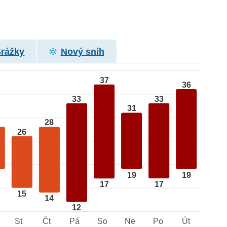
Srážky
Nový sníh
37
36
33
33
31
28
26
19
19
17
17
15
14
12
St
Čt
Pá
So
Ne
Po
Út