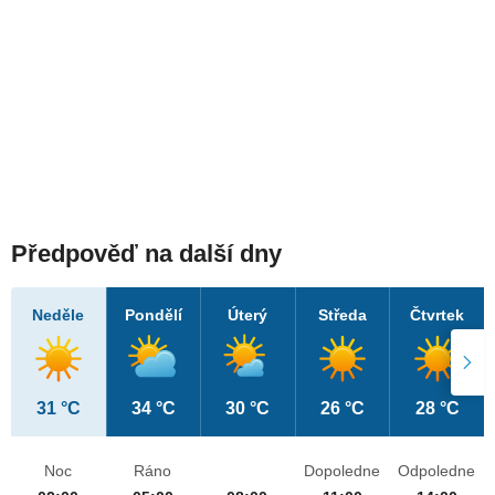
Předpověď na další dny
Neděle
Pondělí
Úterý
Středa
Čtvrtek
31 °C
34 °C
30 °C
26 °C
28 °C
Noc
Ráno
Dopoledne
Odpoledne