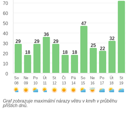
70
60
47
50
40
36
32
29
29
29
30
25
22
18
18
18
20
10
0
So
Ne
Po
Út
St
Čt
Pá
So
Ne
Po
Út
St
08
09
10
11
12
13
14
15
16
17
18
19
Graf zobrazuje maximální nárazy větru v km/h v průběhu
příštích dnů.