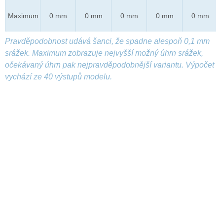
Maximum
0 mm
0 mm
0 mm
0 mm
0 mm
Pravděpodobnost udává šanci, že spadne alespoň 0,1 mm
srážek. Maximum zobrazuje nejvyšší možný úhrn srážek,
očekávaný úhrn pak nejpravděpodobnější variantu. Výpočet
vychází ze 40 výstupů modelu.