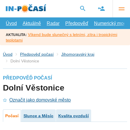
Přejít
na
hlavní
obsah
Úvod
Aktuálně
Radar
Předpověď
Numerický model
Víkend bude slunečný s letními, zítra i tropickými
AKTUALITA:
teplotami
Úvod
Předpověď počasí
Jihomoravský kraj
Dolní Věstonice
PŘEDPOVĚĎ POČASÍ
Dolní Věstonice
Označit jako domovské město
Počasí
Slunce a Měsíc
Kvalita ovzduší