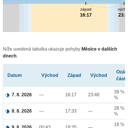
západ
vých
16:17
23:4
Níže uvedená tabulka ukazuje pohyby
Měsíce v dalších
dnech
.
Ozář
Datum
Východ
Západ
Východ
část
39 % a
7. 8. 2026
—
16:17
23:48
%
28 % a
8. 8. 2026
—
17:33
—
%
18 % a
9. 8. 2026
00:43
18:35
—