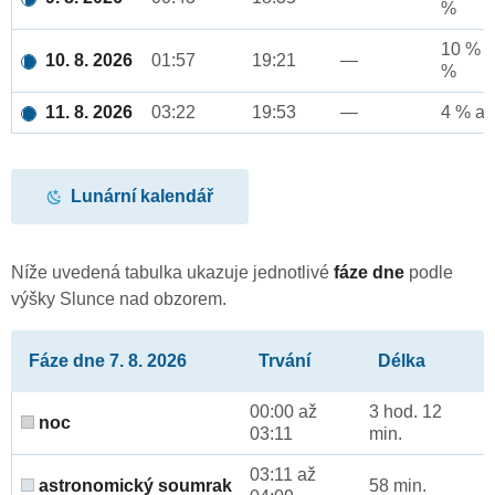
%
10 % a
10. 8. 2026
01:57
19:21
—
%
11. 8. 2026
03:22
19:53
—
4 % až
Lunární kalendář
Níže uvedená tabulka ukazuje jednotlivé
fáze dne
podle
výšky Slunce nad obzorem.
Fáze dne 7. 8. 2026
Trvání
Délka
00:00 až
3 hod. 12
noc
03:11
min.
03:11 až
astronomický soumrak
58 min.