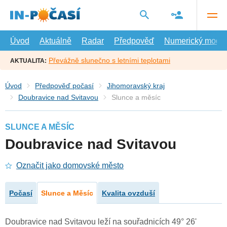
Přejít
na
hlavní
obsah
Úvod
Aktuálně
Radar
Předpověď
Numerický model
Převážně slunečno s letními teplotami
AKTUALITA:
Úvod
Předpověď počasí
Jihomoravský kraj
Doubravice nad Svitavou
Slunce a měsíc
SLUNCE A MĚSÍC
Doubravice nad Svitavou
Označit jako domovské město
Počasí
Slunce a Měsíc
Kvalita ovzduší
Doubravice nad Svitavou leží na souřadnicích 49° 26'