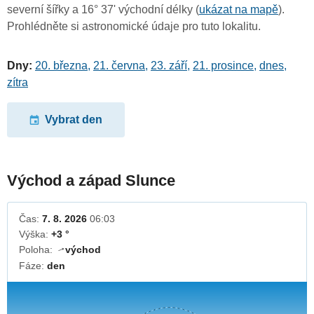
severní šířky a 16° 37' východní délky (
ukázat na mapě
).
Prohlédněte si astronomické údaje pro tuto lokalitu.
Dny:
20. března
,
21. června
,
23. září
,
21. prosince
,
dnes
,
zítra
Vybrat den
Východ a západ Slunce
Čas:
7. 8. 2026
06:03
Výška:
+3 °
Poloha:
východ
↓
Fáze:
den