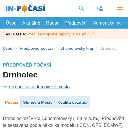
Přejít
na
hlavní
obsah
Úvod
Aktuálně
Radar
Předpověď
Numerický model
Vrací se tropické teploty, zítra až 35 °C
AKTUALITA:
Úvod
Předpověď počasí
Jihomoravský kraj
Drnholec
PŘEDPOVĚĎ POČASÍ
Drnholec
Označit jako domovské město
Počasí
Slunce a Měsíc
Kvalita ovzduší
Drnholec leží v kraji Jihomoravský (184 m n. m.). Předpověď
je sestavena podle několika modelů (ICON, GFS, ECMWF).