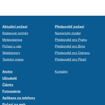
Aktuální počasí
Předpověď počasí
Radarové snímky
Numerický model
Meteostanice
Předpověď pro Prahu
Počasí u vás
Předpověď pro Brno
Webkamery
Předpověď pro Ostravu
Teplotní mapa
Předpověď pro Plzeň
Archiv
Kontakty
Uživatelé
Články
Fotogalerie
Aplikace na telefony
Počasí na web