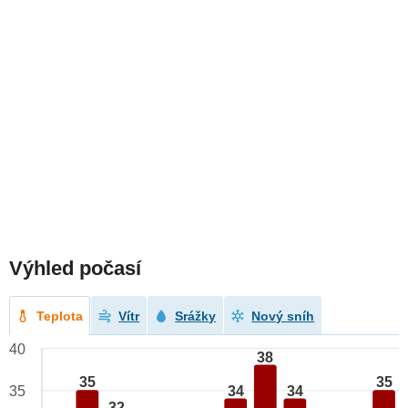
Výhled počasí
Teplota
Vítr
Srážky
Nový sníh
40
38
35
35
34
34
35