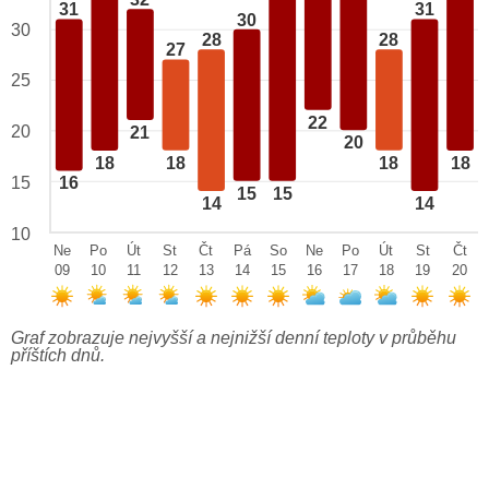
32
31
31
30
30
28
28
27
25
22
20
21
20
18
18
18
18
15
16
15
15
14
14
10
Ne
Po
Út
St
Čt
Pá
So
Ne
Po
Út
St
Čt
09
10
11
12
13
14
15
16
17
18
19
20
Graf zobrazuje nejvyšší a nejnižší denní teploty v průběhu
příštích dnů.