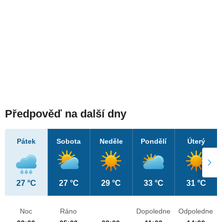
Předpověď na další dny
Pátek
Sobota
Neděle
Pondělí
Úterý
27 °C
27 °C
29 °C
33 °C
31 °C
Noc
Ráno
Dopoledne
Odpoledne