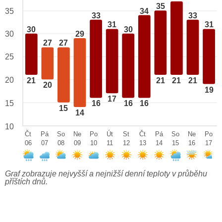
35
34
35
33
33
31
31
30
30
29
30
27
27
25
20
21
21
21
21
20
19
17
15
16
16
16
15
14
10
Čt
Pá
So
Ne
Po
Út
St
Čt
Pá
So
Ne
Po
06
07
08
09
10
11
12
13
14
15
16
17
Graf zobrazuje nejvyšší a nejnižší denní teploty v průběhu
příštích dnů.