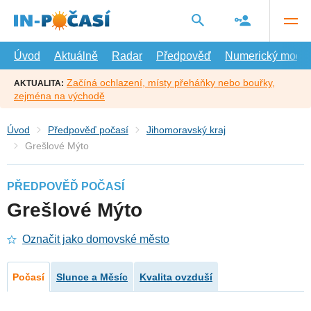
Přejít
na
hlavní
obsah
Úvod
Aktuálně
Radar
Předpověď
Numerický model
Začíná ochlazení, místy přeháňky nebo bouřky,
AKTUALITA:
zejména na východě
Úvod
Předpověď počasí
Jihomoravský kraj
Grešlové Mýto
PŘEDPOVĚĎ POČASÍ
Grešlové Mýto
Označit jako domovské město
Počasí
Slunce a Měsíc
Kvalita ovzduší