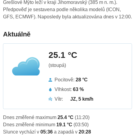
Grešlové Mýto leží v kraji Jihomoravský (385 m n. m.).
Předpověď je sestavena podle několika modelů (ICON,
GFS, ECMWF). Naposledy byla aktualizována dnes v 12:00.
Aktuálně
25.1 °C
(stoupá)
Pocitově:
28 °C
Vlhkost:
63 %
Vítr:
JZ, 5 km/h
Dnes změřené maximum
25.4 °C
(11:20)
Dnes změřené minimum
19.1 °C
(03:50)
Slunce vychází v
05:36
a zapadá v
20:28