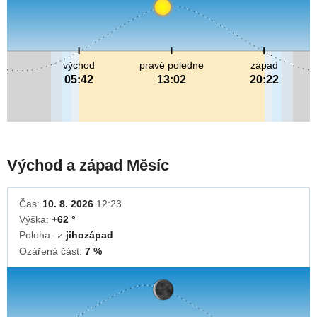
východ
pravé poledne
západ
05:42
13:02
20:22
Východ a západ Měsíc
Čas:
10. 8. 2026
12:23
Výška:
+62 °
Poloha:
jihozápad
↓
Ozářená část:
7 %