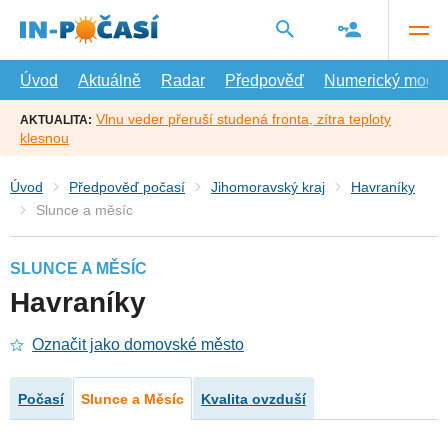
Přejít
na
hlavní
obsah
Úvod
Aktuálně
Radar
Předpověď
Numerický model
Vlnu veder přeruší studená fronta, zítra teploty
AKTUALITA:
klesnou
Úvod
Předpověď počasí
Jihomoravský kraj
Havraníky
Slunce a měsíc
SLUNCE A MĚSÍC
Havraníky
Označit jako domovské město
Počasí
Slunce a Měsíc
Kvalita ovzduší