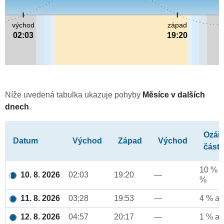
východ
západ
02:03
19:20
Níže uvedená tabulka ukazuje pohyby
Měsíce v dalších
dnech
.
Ozář
Datum
Východ
Západ
Východ
část
10 % a
10. 8. 2026
02:03
19:20
—
%
11. 8. 2026
03:28
19:53
—
4 % až
12. 8. 2026
04:57
20:17
—
1 % až