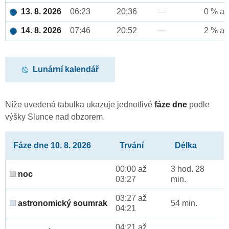
13. 8. 2026
06:23
20:36
—
0 % až
14. 8. 2026
07:46
20:52
—
2 % až
Lunární kalendář
Níže uvedená tabulka ukazuje jednotlivé
fáze dne
podle
výšky Slunce nad obzorem.
Fáze dne 10. 8. 2026
Trvání
Délka
00:00 až
3 hod. 28
noc
03:27
min.
03:27 až
astronomický soumrak
54 min.
04:21
04:21 až