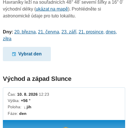
Havraníky leží na souřadnicích 48° 48' severní šířky a 16° 0'
východní délky (
ukázat na mapě
). Prohlédněte si
astronomické údaje pro tuto lokalitu.
Dny:
20. března
,
21. června
,
23. září
,
21. prosince
,
dnes
,
zítra
Vybrat den
Východ a západ Slunce
Čas:
10. 8. 2026
12:23
Výška:
+56 °
Poloha:
jih
↓
Fáze:
den