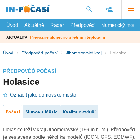
Přejít
na
hlavní
obsah
Úvod
Aktuálně
Radar
Předpověď
Numerický model
Převážně slunečno s letními teplotami
AKTUALITA:
Úvod
Předpověď počasí
Jihomoravský kraj
Holasice
PŘEDPOVĚĎ POČASÍ
Holasice
Označit jako domovské město
Počasí
Slunce a Měsíc
Kvalita ovzduší
Holasice leží v kraji Jihomoravský (199 m n. m.). Předpověď
je sestavena podle několika modelů (ICON, GFS, ECMWF).