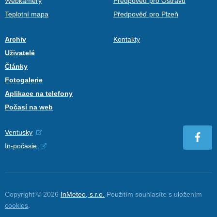
Webkamery
Předpověď pro Ostravu
Teplotní mapa
Předpověď pro Plzeň
Archiv
Kontakty
Uživatelé
Články
Fotogalerie
Aplikace na telefony
Počasí na web
Ventusky
In-počasie
Copyright © 2026
InMeteo, s.r.o.
Použitím souhlasíte s uložením
cookies
.