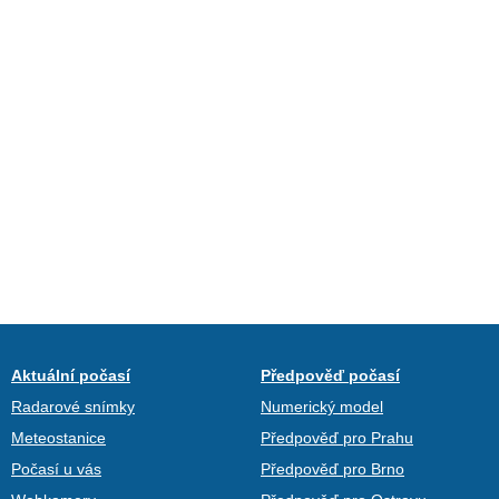
Aktuální počasí
Předpověď počasí
Radarové snímky
Numerický model
Meteostanice
Předpověď pro Prahu
Počasí u vás
Předpověď pro Brno