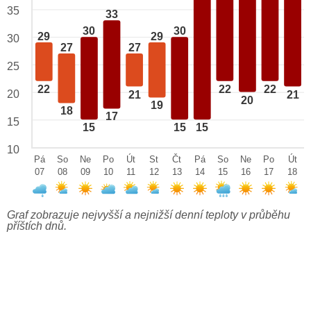
35
33
30
30
29
29
30
27
27
25
22
22
22
20
21
21
20
19
18
17
15
15
15
15
10
Pá
So
Ne
Po
Út
St
Čt
Pá
So
Ne
Po
Út
07
08
09
10
11
12
13
14
15
16
17
18
Graf zobrazuje nejvyšší a nejnižší denní teploty v průběhu
příštích dnů.