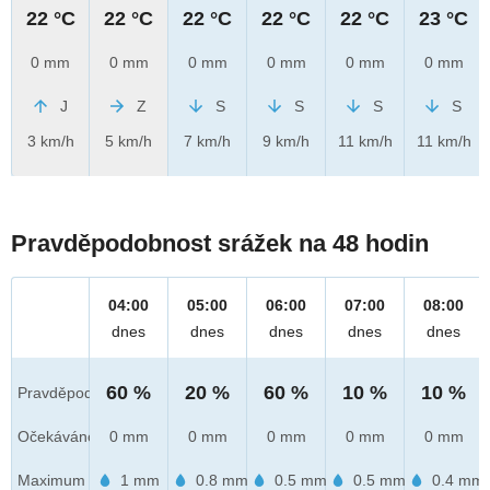
22 °C
22 °C
22 °C
22 °C
22 °C
23 °C
0 mm
0 mm
0 mm
0 mm
0 mm
0 mm
J
Z
S
S
S
S
3 km/h
5 km/h
7 km/h
9 km/h
11 km/h
11 km/h
Pravděpodobnost srážek na 48 hodin
04:00
05:00
06:00
07:00
08:00
dnes
dnes
dnes
dnes
dnes
60 %
20 %
60 %
10 %
10 %
Pravděpod.
Očekáváno
0 mm
0 mm
0 mm
0 mm
0 mm
Maximum
1 mm
0.8 mm
0.5 mm
0.5 mm
0.4 mm