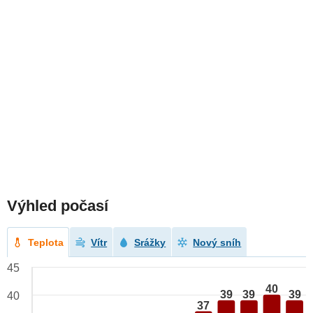
Výhled počasí
Teplota
Vítr
Srážky
Nový sníh
45
40
39
39
39
40
37