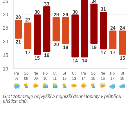
34
35
33
31
30
30
29
29
30
28
27
25
24
24
20
21
20
19
19
17
17
17
15
16
15
15
14
14
10
Pá
So
Ne
Po
Út
St
Čt
Pá
So
Ne
Po
Út
07
08
09
10
11
12
13
14
15
16
17
18
Graf zobrazuje nejvyšší a nejnižší denní teploty v průběhu
příštích dnů.