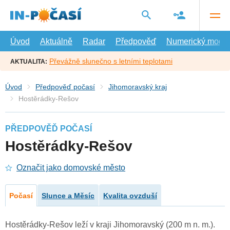
Přejít
na
hlavní
obsah
Úvod
Aktuálně
Radar
Předpověď
Numerický model
Převážně slunečno s letními teplotami
AKTUALITA:
Úvod
Předpověď počasí
Jihomoravský kraj
Hostěrádky-Rešov
PŘEDPOVĚĎ POČASÍ
Hostěrádky-Rešov
Označit jako domovské město
Počasí
Slunce a Měsíc
Kvalita ovzduší
Hostěrádky-Rešov leží v kraji Jihomoravský (200 m n. m.).