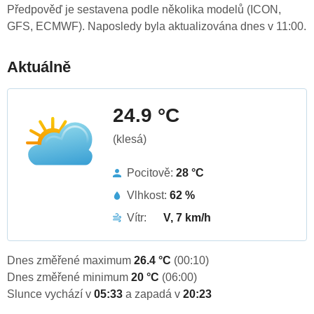
Předpověď je sestavena podle několika modelů (ICON,
GFS, ECMWF). Naposledy byla aktualizována dnes v 11:00.
Aktuálně
24.9 °C
(klesá)
Pocitově:
28 °C
Vlhkost:
62 %
Vítr:
V, 7 km/h
Dnes změřené maximum
26.4 °C
(00:10)
Dnes změřené minimum
20 °C
(06:00)
Slunce vychází v
05:33
a zapadá v
20:23