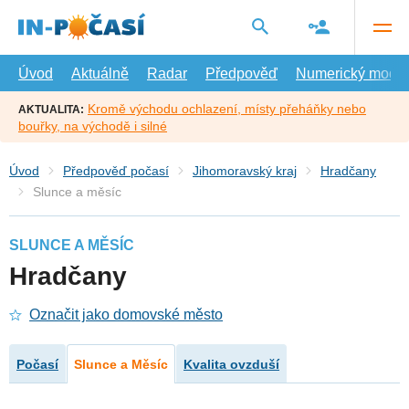
Přejít
na
hlavní
obsah
Úvod
Aktuálně
Radar
Předpověď
Numerický model
Kromě východu ochlazení, místy přeháňky nebo
AKTUALITA:
bouřky, na východě i silné
Úvod
Předpověď počasí
Jihomoravský kraj
Hradčany
Slunce a měsíc
SLUNCE A MĚSÍC
Hradčany
Označit jako domovské město
Počasí
Slunce a Měsíc
Kvalita ovzduší