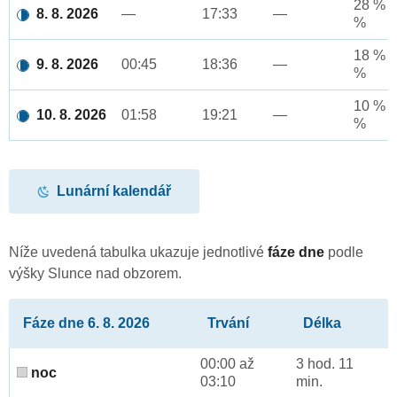
28 % a
8. 8. 2026
—
17:33
—
%
18 % a
9. 8. 2026
00:45
18:36
—
%
10 % a
10. 8. 2026
01:58
19:21
—
%
Lunární kalendář
Níže uvedená tabulka ukazuje jednotlivé
fáze dne
podle
výšky Slunce nad obzorem.
Fáze dne 6. 8. 2026
Trvání
Délka
00:00 až
3 hod. 11
noc
03:10
min.