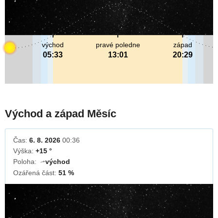
východ
pravé poledne
západ
05:33
13:01
20:29
Východ a západ Měsíc
Čas:
6. 8. 2026
00:36
Výška:
+15 °
Poloha:
východ
↓
Ozářená část:
51 %