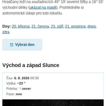
Hradčany leží na souřadnicích 49° 19' severní šířky a 16° 26'
východní délky (
ukázat na mapě
). Prohlédněte si
astronomické údaje pro tuto lokalitu.
Dny:
20. března
,
21. června
,
23. září
,
21. prosince
,
dnes
,
zítra
Vybrat den
Východ a západ Slunce
Čas:
6. 8. 2026
00:36
Výška:
−23 °
Poloha:
sever
↓
Fáze:
noc