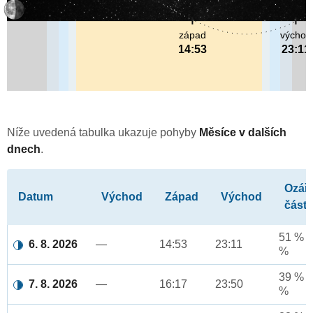
západ
východ
14:53
23:11
Níže uvedená tabulka ukazuje pohyby
Měsíce v dalších
dnech
.
Ozář
Datum
Východ
Západ
Východ
část
51 % a
6. 8. 2026
—
14:53
23:11
%
39 % a
7. 8. 2026
—
16:17
23:50
%