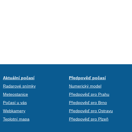
Aktuální počasí
Předpověď počasí
Radarové snímky
Numerický model
Meteostanice
Předpověď pro Prahu
Počasí u vás
Předpověď pro Brno
Webkamery
Předpověď pro Ostravu
Teplotní mapa
Předpověď pro Plzeň