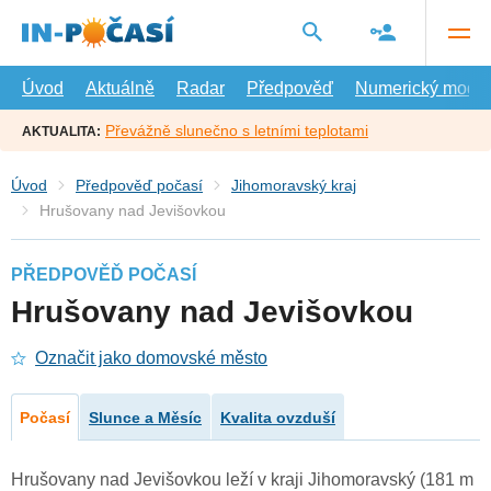
Přejít
na
hlavní
obsah
Úvod
Aktuálně
Radar
Předpověď
Numerický model
Převážně slunečno s letními teplotami
AKTUALITA:
Úvod
Předpověď počasí
Jihomoravský kraj
Hrušovany nad Jevišovkou
PŘEDPOVĚĎ POČASÍ
Hrušovany nad Jevišovkou
Označit jako domovské město
Počasí
Slunce a Měsíc
Kvalita ovzduší
Hrušovany nad Jevišovkou leží v kraji Jihomoravský (181 m