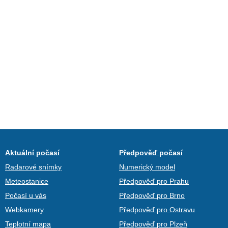
Aktuální počasí
Předpověď počasí
Radarové snímky
Numerický model
Meteostanice
Předpověď pro Prahu
Počasí u vás
Předpověď pro Brno
Webkamery
Předpověď pro Ostravu
Teplotní mapa
Předpověď pro Plzeň