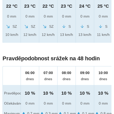
22 °C
23 °C
22 °C
23 °C
24 °C
25 °C
0 mm
0 mm
0 mm
0 mm
0 mm
0 mm
SZ
SZ
SZ
S
S
S
10 km/h
12 km/h
12 km/h
13 km/h
13 km/h
11 km/h
Pravděpodobnost srážek na 48 hodin
06:00
07:00
08:00
09:00
10:00
dnes
dnes
dnes
dnes
dnes
10 %
10 %
10 %
10 %
10 %
Pravděpod.
Očekáváno
0 mm
0 mm
0 mm
0 mm
0 mm
Maximum
0.7 mm
0.3 mm
0.1 mm
0.1 mm
0.8 mm