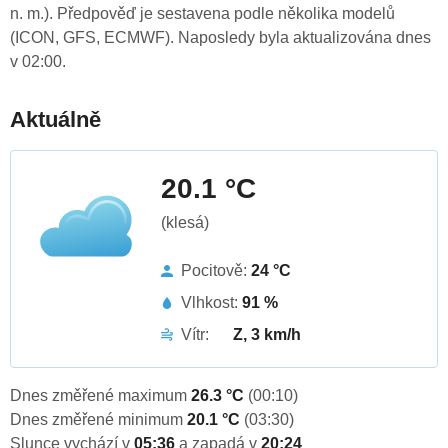
n. m.). Předpověď je sestavena podle několika modelů
(ICON, GFS, ECMWF). Naposledy byla aktualizována dnes
v 02:00.
Aktuálně
20.1 °C
(klesá)
Pocitově:
24 °C
Vlhkost:
91 %
Vítr:
Z, 3 km/h
Dnes změřené maximum
26.3 °C
(00:10)
Dnes změřené minimum
20.1 °C
(03:30)
Slunce vychází v
05:36
a zapadá v
20:24