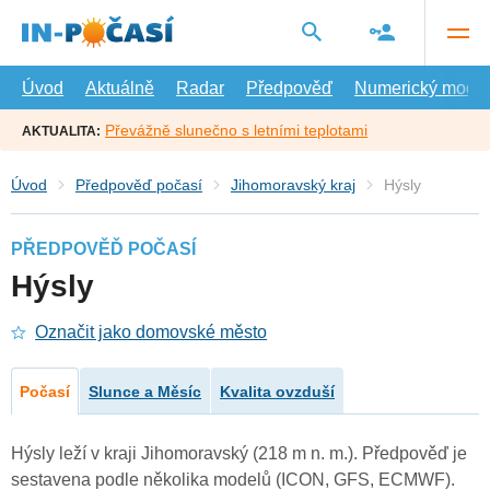
Přejít
na
hlavní
obsah
Úvod
Aktuálně
Radar
Předpověď
Numerický model
Převážně slunečno s letními teplotami
AKTUALITA:
Úvod
Předpověď počasí
Jihomoravský kraj
Hýsly
PŘEDPOVĚĎ POČASÍ
Hýsly
Označit jako domovské město
Počasí
Slunce a Měsíc
Kvalita ovzduší
Hýsly leží v kraji Jihomoravský (218 m n. m.). Předpověď je
sestavena podle několika modelů (ICON, GFS, ECMWF).