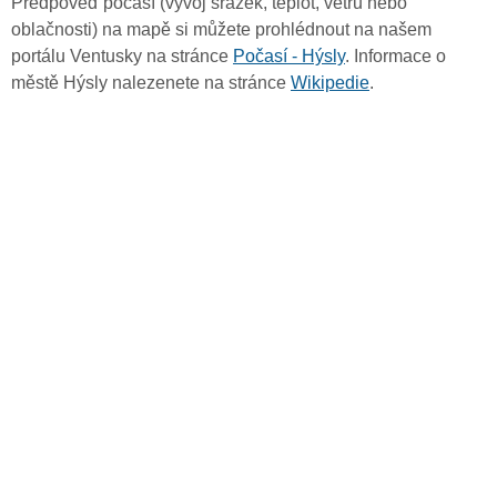
Předpověď počasí (vývoj srážek, teplot, větru nebo
oblačnosti) na mapě si můžete prohlédnout na našem
portálu Ventusky na stránce
Počasí - Hýsly
. Informace o
městě Hýsly nalezenete na stránce
Wikipedie
.