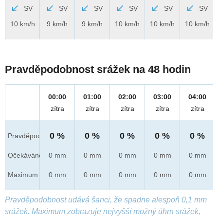
SV
SV
SV
SV
SV
SV
10 km/h
9 km/h
9 km/h
10 km/h
10 km/h
10 km/h
Pravděpodobnost srážek na 48 hodin
00:00
01:00
02:00
03:00
04:00
zítra
zítra
zítra
zítra
zítra
0 %
0 %
0 %
0 %
0 %
Pravděpod.
Očekáváno
0 mm
0 mm
0 mm
0 mm
0 mm
Maximum
0 mm
0 mm
0 mm
0 mm
0 mm
Pravděpodobnost udává šanci, že spadne alespoň 0,1 mm
srážek. Maximum zobrazuje nejvyšší možný úhrn srážek,