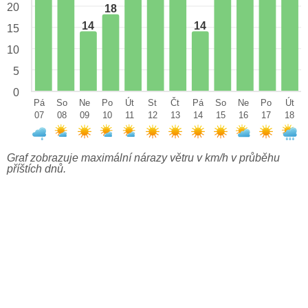
20
18
14
14
15
10
5
0
Pá
So
Ne
Po
Út
St
Čt
Pá
So
Ne
Po
Út
07
08
09
10
11
12
13
14
15
16
17
18
Graf zobrazuje maximální nárazy větru v km/h v průběhu
příštích dnů.