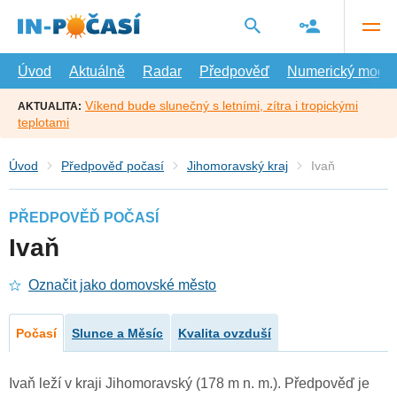
Přejít
na
hlavní
obsah
Úvod
Aktuálně
Radar
Předpověď
Numerický model
Víkend bude slunečný s letními, zítra i tropickými
AKTUALITA:
teplotami
Úvod
Předpověď počasí
Jihomoravský kraj
Ivaň
PŘEDPOVĚĎ POČASÍ
Ivaň
Označit jako domovské město
Počasí
Slunce a Měsíc
Kvalita ovzduší
Ivaň leží v kraji Jihomoravský (178 m n. m.). Předpověď je