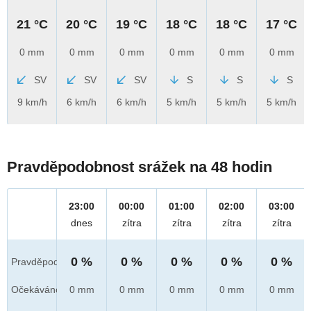
21 °C
20 °C
19 °C
18 °C
18 °C
17 °C
0 mm
0 mm
0 mm
0 mm
0 mm
0 mm
SV
SV
SV
S
S
S
9 km/h
6 km/h
6 km/h
5 km/h
5 km/h
5 km/h
Pravděpodobnost srážek na 48 hodin
23:00
00:00
01:00
02:00
03:00
dnes
zítra
zítra
zítra
zítra
0 %
0 %
0 %
0 %
0 %
Pravděpod.
Očekáváno
0 mm
0 mm
0 mm
0 mm
0 mm