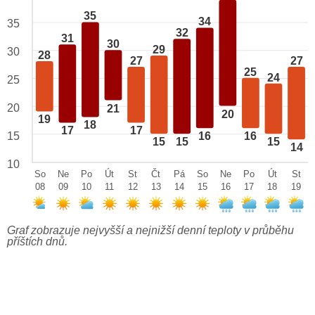
35
34
35
32
31
30
29
30
28
27
27
25
24
25
20
21
20
19
18
17
17
15
16
16
15
15
15
14
10
So
Ne
Po
Út
St
Čt
Pá
So
Ne
Po
Út
St
08
09
10
11
12
13
14
15
16
17
18
19
Graf zobrazuje nejvyšší a nejnižší denní teploty v průběhu
příštích dnů.