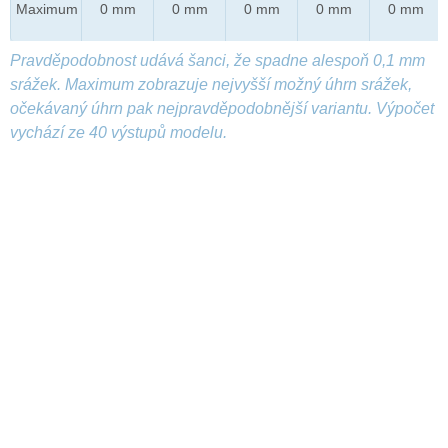
Maximum
0 mm
0 mm
0 mm
0 mm
0 mm
Pravděpodobnost udává šanci, že spadne alespoň 0,1 mm
srážek. Maximum zobrazuje nejvyšší možný úhrn srážek,
očekávaný úhrn pak nejpravděpodobnější variantu. Výpočet
vychází ze 40 výstupů modelu.