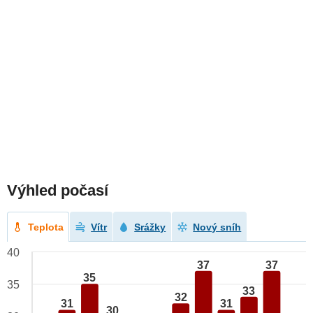
Výhled počasí
Teplota
Vítr
Srážky
Nový sníh
40
37
37
35
35
33
32
31
31
30