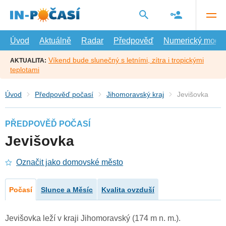
Přejít
na
hlavní
obsah
Úvod
Aktuálně
Radar
Předpověď
Numerický model
Víkend bude slunečný s letními, zítra i tropickými
AKTUALITA:
teplotami
Úvod
Předpověď počasí
Jihomoravský kraj
Jevišovka
PŘEDPOVĚĎ POČASÍ
Jevišovka
Označit jako domovské město
Počasí
Slunce a Měsíc
Kvalita ovzduší
Jevišovka leží v kraji Jihomoravský (174 m n. m.).