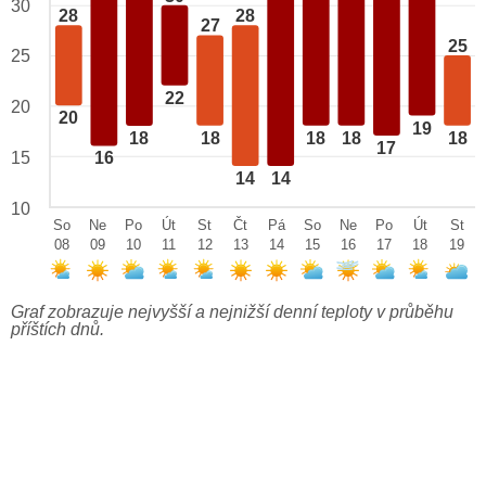
30
28
28
27
25
25
22
20
20
19
18
18
18
18
18
17
15
16
14
14
10
So
Ne
Po
Út
St
Čt
Pá
So
Ne
Po
Út
St
08
09
10
11
12
13
14
15
16
17
18
19
Graf zobrazuje nejvyšší a nejnižší denní teploty v průběhu
příštích dnů.