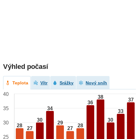
Výhled počasí
Teplota
Vítr
Srážky
Nový sníh
40
38
37
36
34
35
33
30
30
29
30
28
28
27
27
25