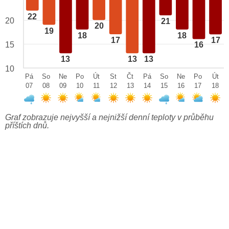
22
20
21
20
19
18
18
17
17
15
16
13
13
13
10
Pá
So
Ne
Po
Út
St
Čt
Pá
So
Ne
Po
Út
07
08
09
10
11
12
13
14
15
16
17
18
Graf zobrazuje nejvyšší a nejnižší denní teploty v průběhu
příštích dnů.