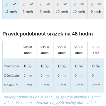
SV
SV
SV
SV
SV
SV
11 km/h
9 km/h
9 km/h
10 km/h
10 km/h
9 km/h
Pravděpodobnost srážek na 48 hodin
20:00
21:00
22:00
23:00
00:00
dnes
dnes
dnes
dnes
zítra
0 %
0 %
0 %
0 %
0 %
Pravděpod.
Očekáváno
0 mm
0 mm
0 mm
0 mm
0 mm
Maximum
0 mm
0 mm
0 mm
0 mm
0 mm
Pravděpodobnost udává šanci, že spadne alespoň 0,1 mm
srážek. Maximum zobrazuje nejvyšší možný úhrn srážek,