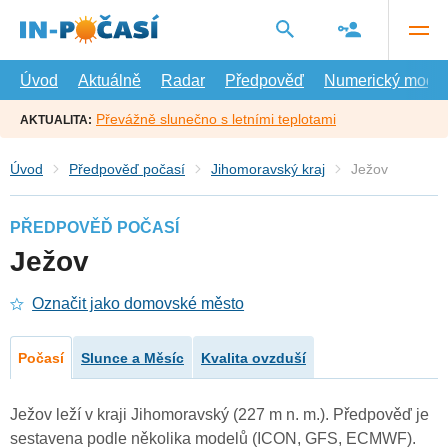
Přejít
na
hlavní
obsah
Úvod
Aktuálně
Radar
Předpověď
Numerický model
Převážně slunečno s letními teplotami
AKTUALITA:
Úvod
Předpověď počasí
Jihomoravský kraj
Ježov
PŘEDPOVĚĎ POČASÍ
Ježov
Označit jako domovské město
Počasí
Slunce a Měsíc
Kvalita ovzduší
Ježov leží v kraji Jihomoravský (227 m n. m.). Předpověď je
sestavena podle několika modelů (ICON, GFS, ECMWF).