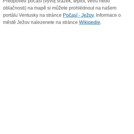
Předpověď počasí (vývoj srážek, teplot, větru nebo
oblačnosti) na mapě si můžete prohlédnout na našem
portálu Ventusky na stránce
Počasí - Ježov
. Informace o
městě Ježov nalezenete na stránce
Wikipedie
.