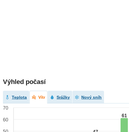
Výhled počasí
Teplota
Vítr
Srážky
Nový sníh
70
61
60
50