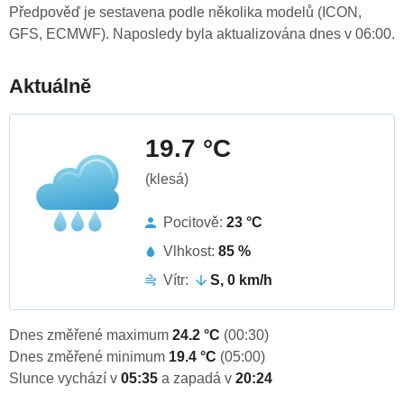
Předpověď je sestavena podle několika modelů (ICON,
GFS, ECMWF). Naposledy byla aktualizována dnes v 06:00.
Aktuálně
19.7 °C
(klesá)
Pocitově:
23 °C
Vlhkost:
85 %
Vítr:
S, 0 km/h
Dnes změřené maximum
24.2 °C
(00:30)
Dnes změřené minimum
19.4 °C
(05:00)
Slunce vychází v
05:35
a zapadá v
20:24