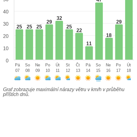
47
40
32
29
29
30
25
25
25
25
22
18
20
11
10
0
Pá
So
Ne
Po
Út
St
Čt
Pá
So
Ne
Po
Út
07
08
09
10
11
12
13
14
15
16
17
18
Graf zobrazuje maximální nárazy větru v km/h v průběhu
příštích dnů.