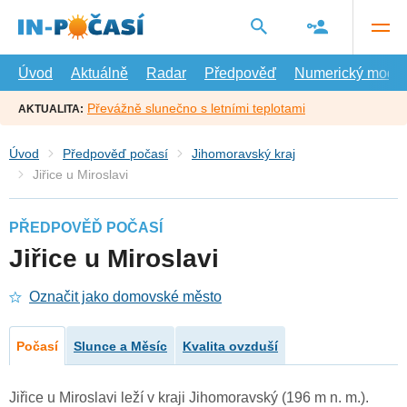
Přejít
na
hlavní
obsah
Úvod
Aktuálně
Radar
Předpověď
Numerický model
Převážně slunečno s letními teplotami
AKTUALITA:
Úvod
Předpověď počasí
Jihomoravský kraj
Jiřice u Miroslavi
PŘEDPOVĚĎ POČASÍ
Jiřice u Miroslavi
Označit jako domovské město
Počasí
Slunce a Měsíc
Kvalita ovzduší
Jiřice u Miroslavi leží v kraji Jihomoravský (196 m n. m.).