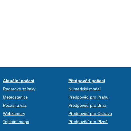
Aktuální počasí
Předpověď počasí
Radarové snímky
Numerický model
Meteostanice
Předpověď pro Prahu
Počasí u vás
Předpověď pro Brno
Webkamery
Předpověď pro Ostravu
Teplotní mapa
Předpověď pro Plzeň