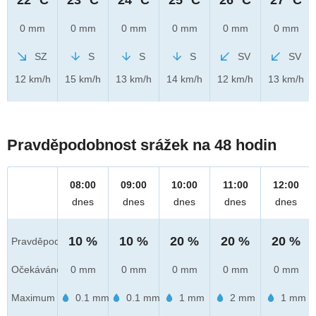
0 mm
0 mm
0 mm
0 mm
0 mm
0 mm
SZ
S
S
S
SV
SV
12 km/h
15 km/h
13 km/h
14 km/h
12 km/h
13 km/h
Pravděpodobnost srážek na 48 hodin
08:00
09:00
10:00
11:00
12:00
dnes
dnes
dnes
dnes
dnes
10 %
10 %
20 %
20 %
20 %
Pravděpod.
Očekáváno
0 mm
0 mm
0 mm
0 mm
0 mm
Maximum
0.1 mm
0.1 mm
1 mm
2 mm
1 mm