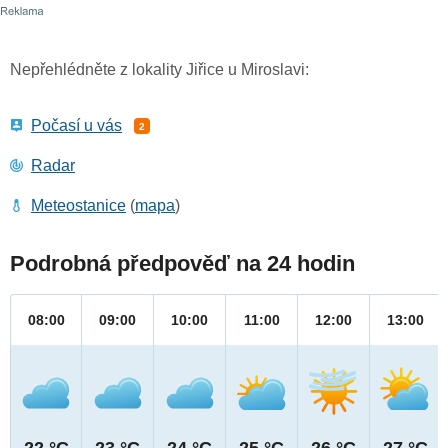
Nepřehlédněte z lokality Jiřice u Miroslavi:
Počasí u vás
2
Radar
Meteostanice
(
mapa
)
Podrobná předpověď na 24 hodin
08:00
09:00
10:00
11:00
12:00
13:00
22 °C
23 °C
24 °C
25 °C
26 °C
27 °C