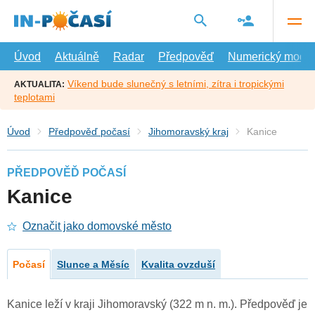
Přejít
na
hlavní
obsah
Úvod
Aktuálně
Radar
Předpověď
Numerický model
Víkend bude slunečný s letními, zítra i tropickými
AKTUALITA:
teplotami
Úvod
Předpověď počasí
Jihomoravský kraj
Kanice
PŘEDPOVĚĎ POČASÍ
Kanice
Označit jako domovské město
Počasí
Slunce a Měsíc
Kvalita ovzduší
Kanice leží v kraji Jihomoravský (322 m n. m.). Předpověď je